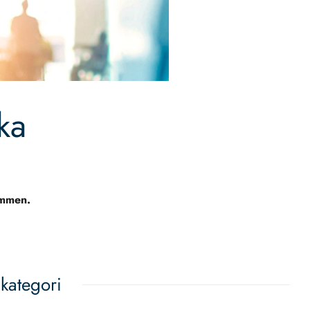
ka
ymmen.
kategori