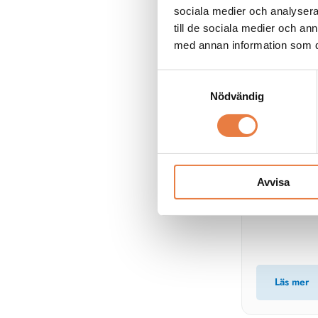
sociala medier och analysera 
till de sociala medier och a
med annan information som du 
Samtyckesval
Elsäkerhet
Nödvändig
Elsäkerhet
Artiklar om e
man undviker
Avvisa
Läs mer