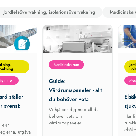
Jordfelsövervakning, isolationsövervakning
Medicinska
akning,
Medicinska rum
Jord
rvakning
isol
Guide:
utrymmen
Med
Vårdrumspaneler - allt
rd ställer
Elsä
du behöver veta
ör svensk
sjuk
Vi hjälper dig med all du
behöver veta om
Här f
vårdrumspaneler
rumkl
k 444
elsäk
sreglerna, utgåva