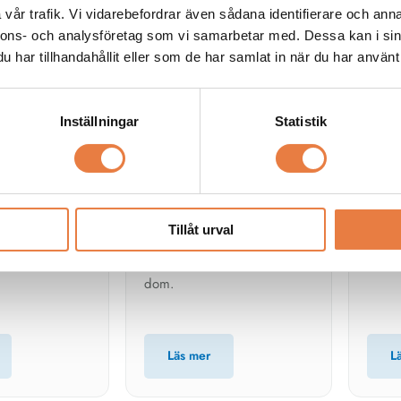
vår trafik. Vi vidarebefordrar även sådana identifierare och anna
nnons- och analysföretag som vi samarbetar med. Dessa kan i sin
har tillhandahållit eller som de har samlat in när du har använt 
Jordfelsövervakning,
Med
isolationsövervakning
Inställningar
Statistik
Medi
Jordfelsöverakning /
lsäkerhet, hur
Här hi
isolationsövervakning
 elolyckor m.m.
om bl
Artiklar om isolerade nät (IT-
medic
Tillåt urval
nät), direktjordade nät (TN-
nät) och hur man övervakar
dom.
Läs mer
L