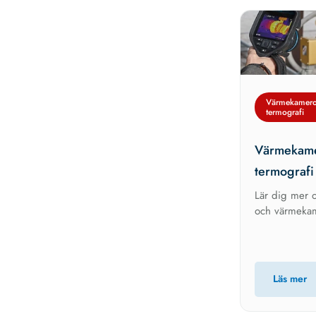
Värmekamero
termografi
Värmekame
termografi
Lär dig mer 
och värmekam
Läs mer