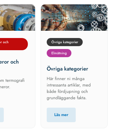
r och
Övriga kategorier
Elmätning
ror och
Övriga kategorier
Här finner ni många
om termografi
intressanta artiklar, med
eror.
både fördjupning och
grundläggande fakta.
Läs mer