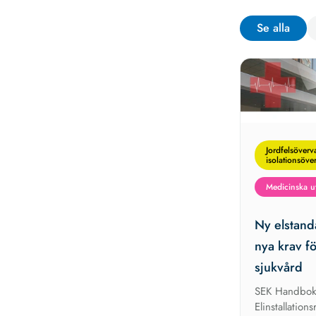
Se alla
Jordfelsöverv
isolationsöve
Medicinska 
Ny elstanda
nya krav f
sjukvård
SEK Handbo
Elinstallation