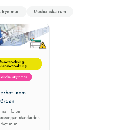
 utrymmen
Medicinska rum
felsövervakning,
ationsövervakning
icinska utrymmen
kerhet inom
vården
inns info om
assningar, standarder,
erhet m.m.