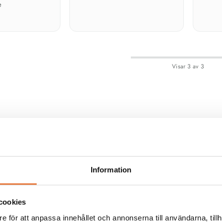
e
Visar
3
av
3
Fler spännande kat
Information
Elsäkerhet
Jordfelsövervakning, isolationsövervakning
or och termografi
Övriga kategorier
Elmätning
cookies
e för att anpassa innehållet och annonserna till användarna, tillh