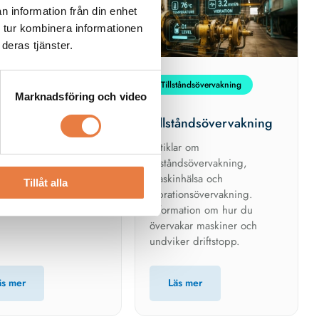
n information från din enhet
 tur kombinera informationen
deras tjänster.
icinska utrymmen
Tillståndsövervakning
Marknadsföring och video
cinska utrymmen
Tillståndsövervakning
ttar ni alla våra artiklar
Artiklar om
and annat elsäkerhet i
tillståndsövervakning,
inska utrymmen.
maskinhälsa och
Tillåt alla
vibrationsövervakning.
Information om hur du
övervakar maskiner och
undviker driftstopp.
äs mer
Läs mer