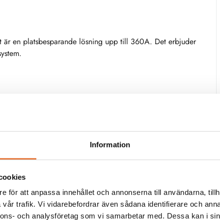
är en platsbesparande lösning upp till 360A. Det erbjuder
system.
Information
cookies
e för att anpassa innehållet och annonserna till användarna, tillh
vår trafik. Vi vidarebefordrar även sådana identifierare och anna
Wöhner
Wöhner
nnons- och analysföretag som vi samarbetar med. Dessa kan i sin
Samlingsskena
Knivsäkring