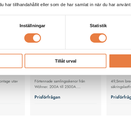
a
60 Classic - Samlingsskenor
QUADRON 3
har tillhandahållit eller som de har samlat in när du har använt 
Flera varianter
Flera varianter
Flera varia
Flera varia
Inställningar
Statistik
Tillåt urval
montage utav
Förtennade samlingsskenor från
49,5mm bre
Wöhner. 200A till 2500A.
säkringslastf
Finns i storlekarna:
CrossLink te
Prisförfrågan
Prisförfrå