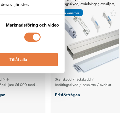
0Compact
Beröringsskydd, avdelningar, avskiljare,
deras tjänster.
hållare
nter
nter
Flera varianter
Flera varianter
Marknadsföring och video
Tillåt alla
d NH-
Skenskydd / täckskydd /
rånskiljare Stl.000 med
beröringsskydd / basplatta / avdelare
knologi
/ täcklist samt hållare för täckskydd för
gan
Prisförfrågan
Wöhner 60 Classic