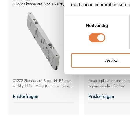
01272 Skenhållare 3-pol+N+PE,med
30Compact - Adapterplatt
med annan information som du 
ändskydd,för 12X5,10mm
Flera varianter
Flera varianter
Samtyckesval
Nödvändig
Avvisa
01272 Skenhållare 3‑pol+N+PE med
Adapterplatta för enkelt 
ändskydd för 12×5/10 mm – robust
brytare av olika fabrikat
hållare för 30 Compact‑systemet med
Prisförfrågan
Prisförfrågan
hög kortslutningsstyrka och säker
skenmontage.