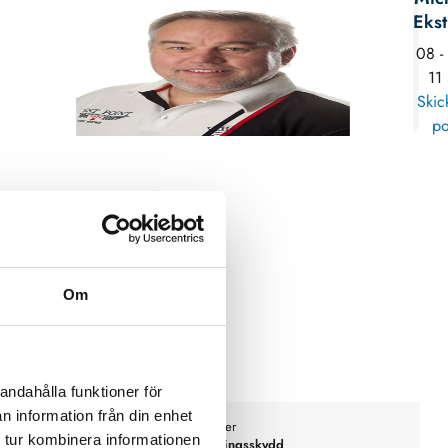
Eks
08 -
11
Skic
po
Om
andahålla funktioner för
n information från din enhet
Wöhner
 tur kombinera informationen
slastfrånskiljare
Beröringsskydd