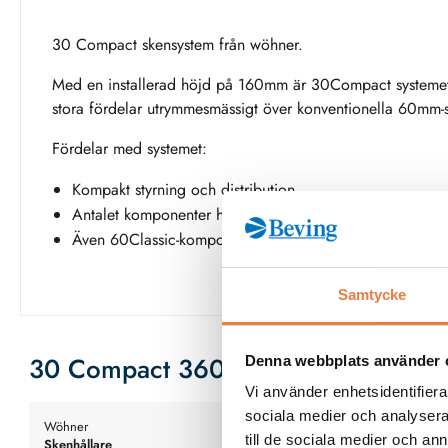
30 Compact skensystem från wöhner.
Med en installerad höjd på 160mm är 30Compact systemet 
stora fördelar utrymmesmässigt över konventionella 60mm-
Fördelar med systemet:
Kompakt styrning och distribution
Antalet komponenter hålls till ett minimum
Även 60Classic-komponenter kan användas
Samtycke
30 Compact 360A
Denna webbplats använder 
Vi använder enhetsidentifierar
sociala medier och analysera 
Wöhner
Wöhner
till de sociala medier och a
Skenhållare
Adapterplatta