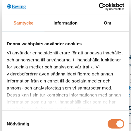
Beskrivning
Samtycke
Information
Om
Denna webbplats använder cookies
Kontaktperson
Vi använder enhetsidentifierare för att anpassa innehållet
Fred
och annonserna till användarna, tillhandahålla funktioner
Spa
för sociala medier och analysera vår trafik. Vi
019 
vidarebefordrar även sådana identifierare och annan
35 
information från din enhet till de sociala medier och
Skick
annons- och analysföretag som vi samarbetar med.
po
Dessa kan i sin tur kombinera informationen med annan
information som du har tillhandahållit eller som de har
Mag
samlat in när du har använt deras tjänster.
Erik
Samtyckesval
08 -
Nödvändig
11