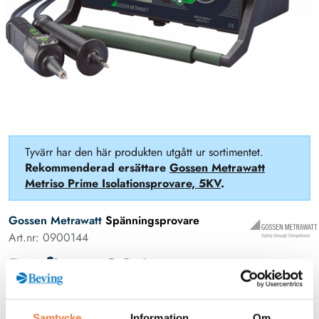
Tyvärr har den här produkten utgått ur sortimentet.
Rekommenderad ersättare
Gossen Metrawatt
Metriso Prime Isolationsprovare, 5KV
.
Gossen Metrawatt
Spänningsprovare
Art.nr: 0900144
Profitest 204+
Produkten har utgått, ersätts av Profitest Prime
Samtycke
Information
Om