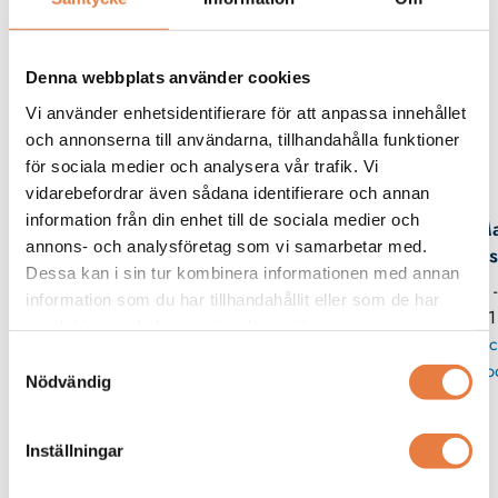
Beskrivning
Denna webbplats använder cookies
Vi använder enhetsidentifierare för att anpassa innehållet
och annonserna till användarna, tillhandahålla funktioner
för sociala medier och analysera vår trafik. Vi
Kontaktperson
vidarebefordrar även sådana identifierare och annan
information från din enhet till de sociala medier och
Ma
annons- och analysföretag som vi samarbetar med.
Wes
Dessa kan i sin tur kombinera informationen med annan
08 
information som du har tillhandahållit eller som de har
11
samlat in när du har använt deras tjänster.
Skic
Samtyckesval
p
Nödvändig
Inställningar