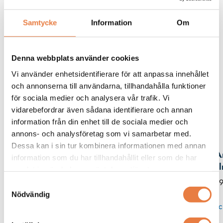
Samtycke
Information
Om
Skapa tilltalande och professionella
termograferingsrapporter.
Denna webbplats använder cookies
Vi använder enhetsidentifierare för att anpassa innehållet
Beskrivning
och annonserna till användarna, tillhandahålla funktioner
för sociala medier och analysera vår trafik. Vi
vidarebefordrar även sådana identifierare och annan
information från din enhet till de sociala medier och
Kontaktperson
annons- och analysföretag som vi samarbetar med.
Dessa kan i sin tur kombinera informationen med annan
A
information som du har tillhandahållit eller som de har
Hja
samlat in när du har använt deras tjänster.
019
Samtyckesval
Nödvändig
Skic