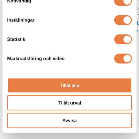
Nödvändig
019 
35 
Inställningar
Skick
po
Statistik
Marknadsföring och video
Tillåt alla
Tillåt urval
Avvisa