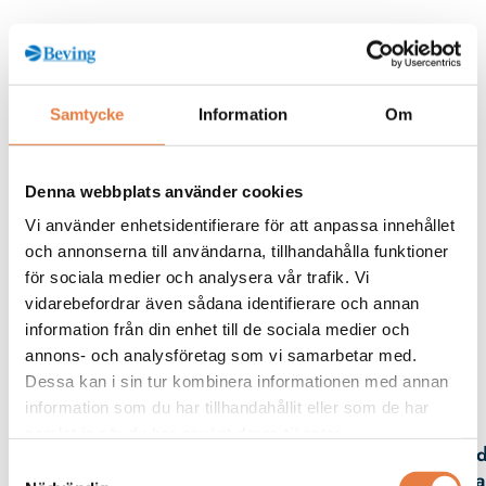
Ingen hjälpspänning / matningsspänning behövs
Hög noggrannhet
Samtycke
Information
Om
Kompakt: kräver minimalt utrymme
Elektrisk isolering av analoga DC-signaler (0 (4) till 20
mA): förhindrar bildandet av parasitspänningar och
Denna webbplats använder cookies
strömmar
Vi använder enhetsidentifierare för att anpassa innehållet
och annonserna till användarna, tillhandahålla funktioner
för sociala medier och analysera vår trafik. Vi
vidarebefordrar även sådana identifierare och annan
Beskrivning
information från din enhet till de sociala medier och
annons- och analysföretag som vi samarbetar med.
Dessa kan i sin tur kombinera informationen med annan
Kontaktperson
information som du har tillhandahållit eller som de har
samlat in när du har använt deras tjänster.
Fred
Samtyckesval
Spa