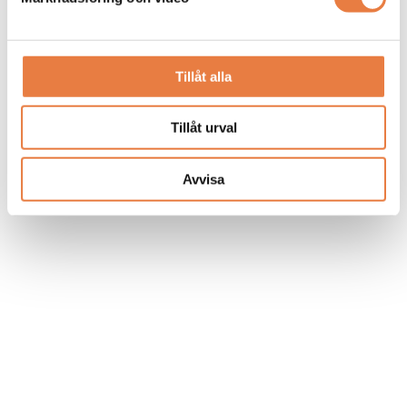
Programmerbar
Mätvärdesomvandlare för
mätvärdesomvandlare för
växelspänning Mäter True RMS,
växelspänning
hjälpspänningsmatad
Prisförfrågan
Prisförfrågan
Tillåt alla
Tillåt urval
Avvisa