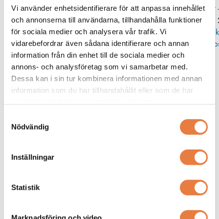
019 
Vi använder enhetsidentifierare för att anpassa innehållet
35 
och annonserna till användarna, tillhandahålla funktioner
Skick
för sociala medier och analysera vår trafik. Vi
po
vidarebefordrar även sådana identifierare och annan
information från din enhet till de sociala medier och
annons- och analysföretag som vi samarbetar med.
Liknande produkter
Dessa kan i sin tur kombinera informationen med annan
information som du har tillhandahållit eller som de har
Camille Bauer
Camille Bauer
samlat in när du har använt deras tjänster.
Mätvärdesomvandlare
Mätvärdesomvandlare
Sirax BT5100
Sineax U553
Samtyckesval
Nödvändig
Produkten har utgått
Produkten har utgått
Inställningar
Statistik
Marknadsföring och video