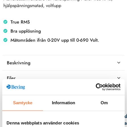
hjälpspänningsmatad, voltlupp
True RMS
Bra upplösning
Mätområden ifrån 0-20V upp till 0-690 Volt.
Beskrivning
Filer
Samtycke
Information
Om
Kontaktperson
Fred
Spa
Denna webbplats använder cookies