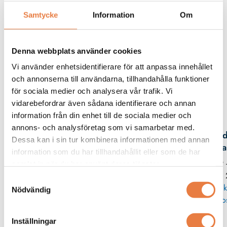
LED-indikering vid larm
Samtycke
Information
Om
Två analoga utgångar, tre inbyggda reläer
Denna webbplats använder cookies
Beskrivning
Vi använder enhetsidentifierare för att anpassa innehållet
och annonserna till användarna, tillhandahålla funktioner
för sociala medier och analysera vår trafik. Vi
vidarebefordrar även sådana identifierare och annan
Kontaktperson
information från din enhet till de sociala medier och
annons- och analysföretag som vi samarbetar med.
Fred
Dessa kan i sin tur kombinera informationen med annan
Spa
information som du har tillhandahållit eller som de har
019 
samlat in när du har använt deras tjänster.
35 
Samtyckesval
Skick
Nödvändig
po
Inställningar