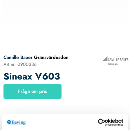
Camille Bauer
Gränsvärdesdon
Art.nr: 0900336
Sineax V603
Fråga om pris
Omvandlare / gränsvärdesdon