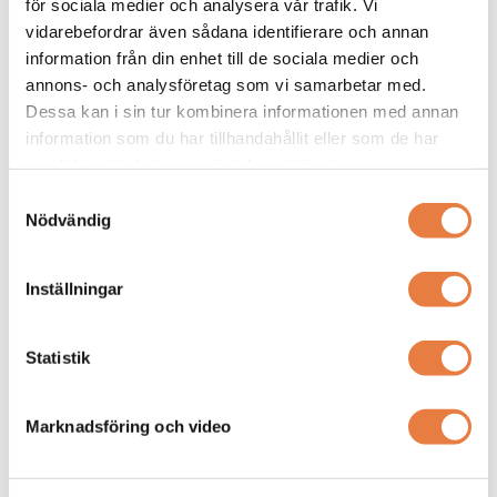
för sociala medier och analysera vår trafik. Vi
Tillbehör säkringar
vidarebefordrar även sådana identifierare och annan
information från din enhet till de sociala medier och
Eaton Bussmann
Eaton Bussmann
annons- och analysföretag som vi samarbetar med.
Säkringshållare
Säkringshållare
Dessa kan i sin tur kombinera informationen med annan
Säkringshållare för Cylindriska
Säkringshållare Square body DIN
information som du har tillhandahållit eller som de har
säkringar
43620
samlat in när du har använt deras tjänster.
Samtyckesval
Nödvändig
Inställningar
Statistik
Säkringshållare för cylindriska
En singel säkringshållare för DIN
säkringar från Eaton Bussmann
43620 säkringar med
Series.
silverplätering.
Marknadsföring och video
Prisförfrågan
Prisförfrågan