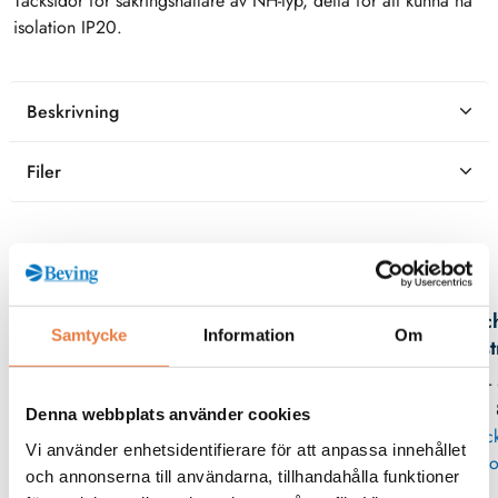
Täcksidor för säkringshållare av NH-typ, detta för att kunna nå
isolation IP20.
Beskrivning
Filer
Kontaktperson
Mic
Samtycke
Information
Om
Eks
08 -
11
Denna webbplats använder cookies
Skic
Vi använder enhetsidentifierare för att anpassa innehållet
po
och annonserna till användarna, tillhandahålla funktioner