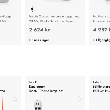
uktlogger
Trådlös 2-kanals temperaturlogger med
Multikanals 
 USB för
WLAN, Bluetooth och molnlagring för
termoelemen
ch
exakt övervakning i transport, lager och
till 1760 °C
2 624 kr
4 957 
industri.
långvarig te
Finns i lager
Tillgängli
TandD
Extech
Datalogger
Miljömätare
rmo-
TandD TR72A2 Temp- och
EXTECH EN30
luftfuktighetsmätare. WLAN, Bluetooth