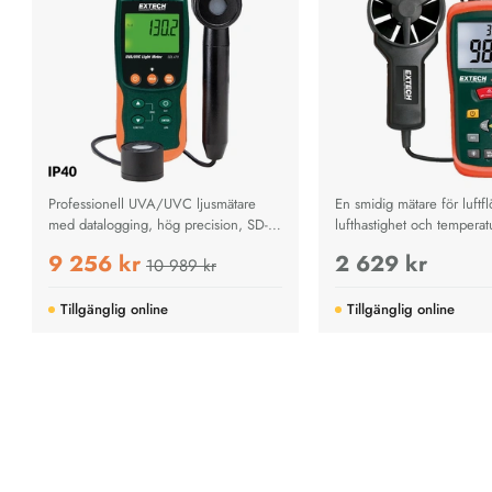
Professionell UVA/UVC ljusmätare
En smidig mätare för luftfl
med datalogging, hög precision, SD-
lufthastighet och tempera
lagring och temperaturmätning för
inbyggd IR‑sensor – perfe
9 256 kr
2 629 kr
10 989 kr
industri och forskning.
felsökning och optimering
ventilation och HVAC‑sys
Tillgänglig online
Tillgänglig online