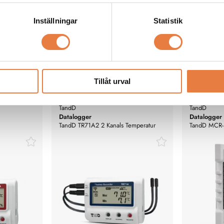
Inställningar
Statistik
Tillåt urval
TandD
TandD
Datalogger
Datalogger
TandD TR71A2 2 Kanals Temperatur
TandD MCR
N, Bluetooth
WLAN, Bluetooth
Spännings/t