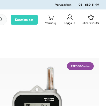
Varumärken
08 - 680 11 99
Kontakta oss
Varukorg
Logga In
Mina favoriter
RTR500-Serien