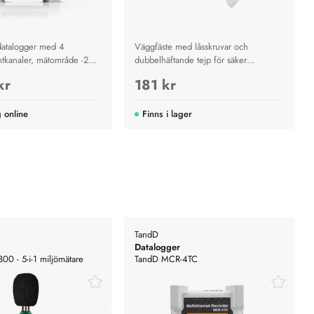
datalogger med 4
Väggfäste med låsskruvar och
tkanaler, mätområde -270
dubbelhäftande tejp för säker
, USB och SD-kort för
montering av kompatibla dataloggers,
kr
181 kr
mperaturregistrering.
tåligt från -40 till 80 °C.
g online
Finns i lager
TandD
Datalogger
0 - 5-i-1 miljömätare
TandD MCR-4TC
Spännings/temperaturlogger