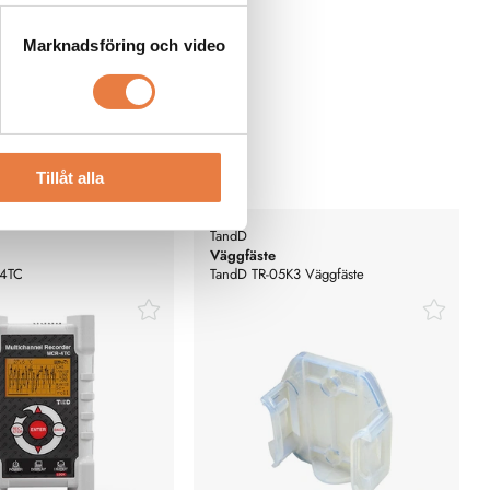
Marknadsföring och video
Tillåt alla
TandD
Väggfäste
-4TC
TandD TR-05K3 Väggfäste
emperaturlogger
TR41A/42A/43A, TR-5Xi, RTR50XB,
RTR-50X