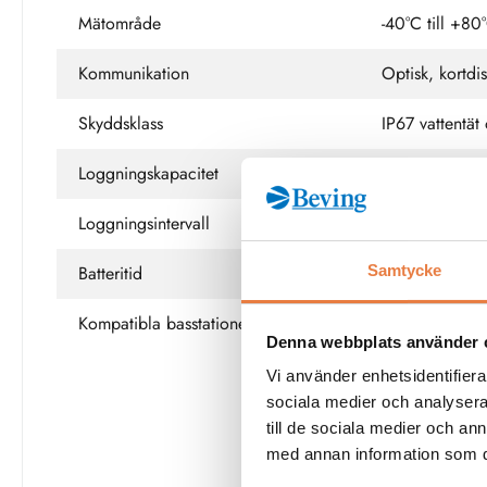
Mätområde
-40°C till +80
Kommunikation
Optisk, kortdi
Skyddsklass
IP67 vattentä
Loggningskapacitet
16 000 mätni
Loggningsintervall
15 val, 1 sek t
Batteritid
Ca 10 månader 
Samtycke
Kompatibla basstationer
RTR500BC, 
Denna webbplats använder 
Vi använder enhetsidentifierar
sociala medier och analysera 
till de sociala medier och a
Se fullständig
med annan information som du 