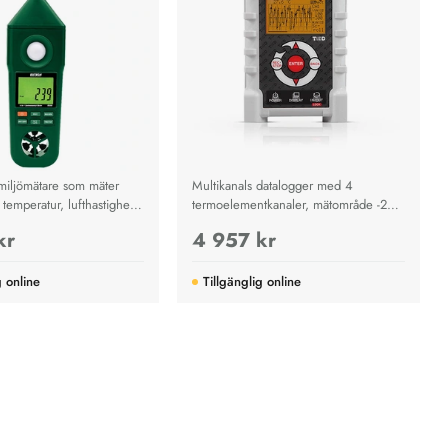
 miljömätare som mäter
Multikanals datalogger med 4
, temperatur, lufthastighet,
termoelementkanaler, mätområde -270
d med hög precision, snabb
till 1760 °C, USB och SD-kort för
kr
4 957 kr
tydlig LCD-display.
långvarig temperaturregistrering.
g online
Tillgänglig online