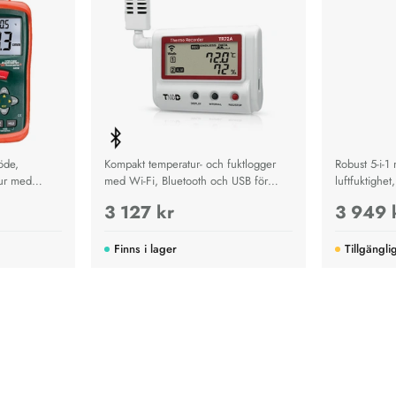
öde,
Kompakt temperatur- och fuktlogger
Robust 5-i-1
tur med
med Wi-Fi, Bluetooth och USB för
luftfuktighet
kt för snabb
säker klimatövervakning och
ljus och lju
3 127 kr
3 949 
 av
molnlagring.
respons och 
tem.
Finns i lager
Tillgängli