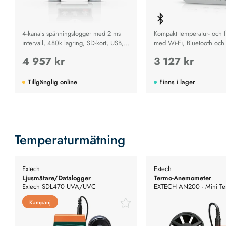
4-kanals spänningslogger med 2 ms
Kompakt temperatur- och f
intervall, 480k lagring, SD-kort, USB,
med Wi-Fi, Bluetooth och
touchpanel och möjlighet till 16
säker klimatövervakning o
4 957 kr
3 127 kr
kanaler.
molnlagring.
Tillgänglig online
Finns i lager
Temperaturmätning
Extech
Extech
Ljusmätare/Datalogger
Termo-Anemometer
Extech SDL470 UVA/UVC
EXTECH AN200 - Mini Te
Ljusmätare/Datalogger
Anemometer CFM/CMM
Kampanj
Kampanj