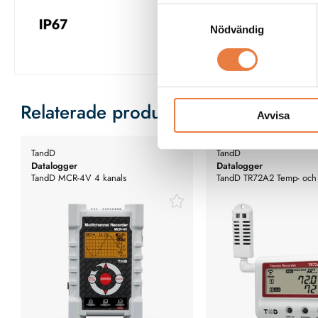
Samtyckesval
Nödvändig
Relaterade produkter
Avvisa
TandD
TandD
Datalogger
Datalogger
TandD MCR-4V 4 kanals
TandD TR72A2 Temp- och
spänningslogger
luftfuktighetsmätare. WLA