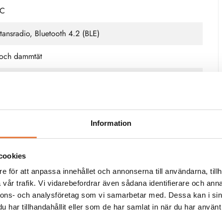
°C
stansradio, Bluetooth 4.2 (BLE)
t och dammtät
ngar
ill 60 min
(standard), upp till 4 år (L-modell)
Information
RTR500BW, RTR500BM
cookies
e för att anpassa innehållet och annonserna till användarna, tillh
vår trafik. Vi vidarebefordrar även sådana identifierare och anna
nnons- och analysföretag som vi samarbetar med. Dessa kan i sin
a specifikationer
har tillhandahållit eller som de har samlat in när du har använt 