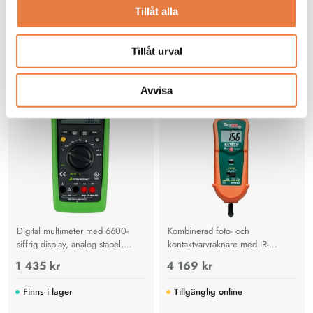
Temperaturmätning
Tillåt alla
Gossen Metrawatt
Extech
Tillåt urval
Multimeter
Tachometer
Gossen Metrawatt Metraline
EXTECH RPM10 -
DM61 multimeter, stapeldiagram,
Foto-/kontaktvarvräknare, inbyggd
tempmätning
infraröd termometer
Avvisa
Digital multimeter med 6600-
Kombinerad foto- och
siffrig display, analog stapel,
kontaktvarvräknare med IR-
temperaturmätning och säkerhet
termometer, mäter RPM,
1 435 kr
4 169 kr
CAT IV/CAT III för avancerad
ythastighet och temperatur för
elteknisk mätning.
motorer och maskiner.
Finns i lager
Tillgänglig online