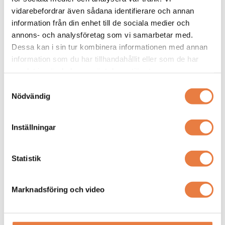
vidarebefordrar även sådana identifierare och annan
TandD
information från din enhet till de sociala medier och
Väggfäste
TandD TR-05K3 Väggfäste
annons- och analysföretag som vi samarbetar med.
TR41A/42A/43A, TR-5Xi,
Dessa kan i sin tur kombinera informationen med annan
RTR50XB, RTR-50X
information som du har tillhandahållit eller som de har
samlat in när du har använt deras tjänster.
Samtyckesval
Nödvändig
Inställningar
Väggfäste med låsskruvar och
Statistik
dubbelhäftande tejp för säker
montering av kompatibla
181 kr
dataloggers, tåligt från -40 till 80
Marknadsföring och video
°C.
Finns i lager