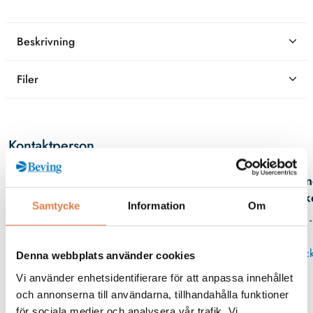
Beskrivning
Filer
Kontaktperson
An
Birk
Samtycke
Information
Om
08 -
Skick
Denna webbplats använder cookies
Vi använder enhetsidentifierare för att anpassa innehållet
och annonserna till användarna, tillhandahålla funktioner
Relaterade produkter
för sociala medier och analysera vår trafik. Vi