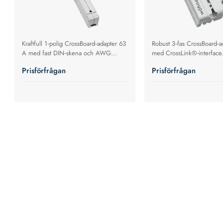
Kraftfull 1‑polig CrossBoard‑adapter 63
Robust 3‑fas CrossBoard‑
A med fast DIN‑skena och AWG
med CrossLink®‑interface
8‑ledare för snabb och säker
med flera effektbrytare för
Prisförfrågan
Prisförfrågan
montering i Wöhner
eldistributionsmontering.
CrossBoard‑system.