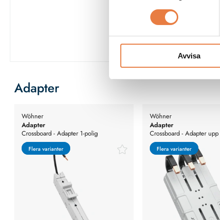
Se fullständig
Avvisa
Adapter
Wöhner
Wöhner
Adapter
Adapter
Crossboard - Adapter 1-polig
Crossboard - Adapter upp 
Flera varianter
Flera varianter
Flera varianter
Flera varianter