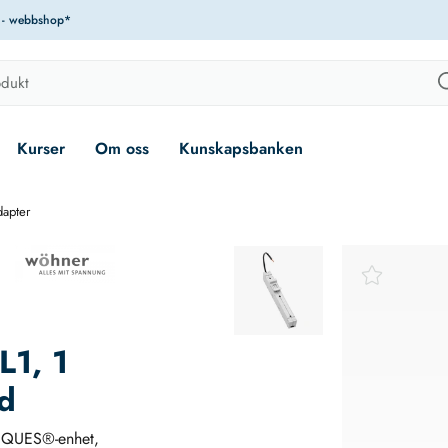
r - webbshop*
Kurser
Om oss
Kunskapsbanken
apter
L1, 1
d
 EQUES®-enhet,