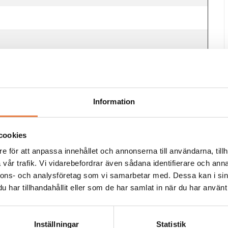
)
5 mm²), avskalning 10 mm
sspänning
Information
00 V AC (UL)
cookies
e för att anpassa innehållet och annonserna till användarna, tillh
vår trafik. Vi vidarebefordrar även sådana identifierare och anna
nnons- och analysföretag som vi samarbetar med. Dessa kan i sin
har tillhandahållit eller som de har samlat in när du har använt 
Inställningar
Statistik