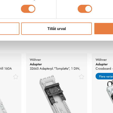
a specifikationer
Tillåt urval
Wöhner
Wöhner
Adapter
Adapter
till 160A
32665 Adapterpl."Tomplatta", 1 DIN,
Crossboard -
45x160mm. CrossBoard
Flera varia
Flera varia