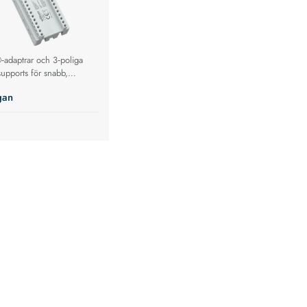
‑adaptrar och 3‑poliga
upports för snabb,
ing med CrossLink®, för
gan
or‑ och apparatmontage