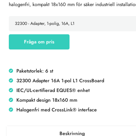
halogenfri, kompakt 18x160 mm för säker industriell installatio
Fråga om pris
Paketstorlek: 6 st
32300 Adapter 16A 1-pol L1 CrossBoard
IEC/UL-certifierad EQUES® enhet
Kompakt design 18x160 mm
Halogenfri med CrossLink® interface
Beskrivning