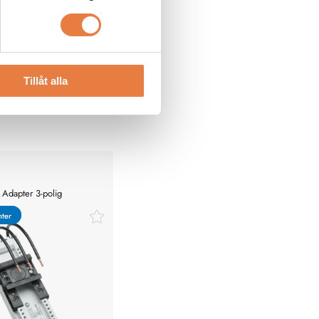
Tillåt alla
 Adapter 3-polig
nter
nter