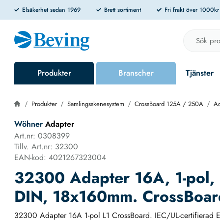
Elsäkerhet sedan 1969
Brett sortiment
Fri frakt över 1000k
Produkter
Branscher
Tjänster
Produkter
Samlingsskenesystem
CrossBoard 125A / 250A
Ad
Wöhner
Adapter
Art.nr: 0308399
Tillv. Art.nr: 32300
EAN-kod: 4021267323004
32300 Adapter 16A, 1-pol, 
DIN, 18x160mm. CrossBoar
32300 Adapter 16A 1-pol L1 CrossBoard. IEC/UL-certifierad