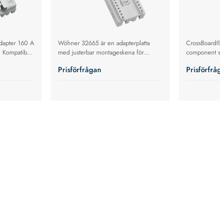
adapter 160 A
Wöhner 32665 är en adapterplatta
CrossBoard®
. Kompatibel
med justerbar montageskena för
component s
 flexibel
CrossBoard‑system, utan elektrisk
klick‑monter
Prisförfrågan
Prisförfrå
anslutning, anpassad för flexibel
kompakt mot
komponentmontering.
upp till 45 A