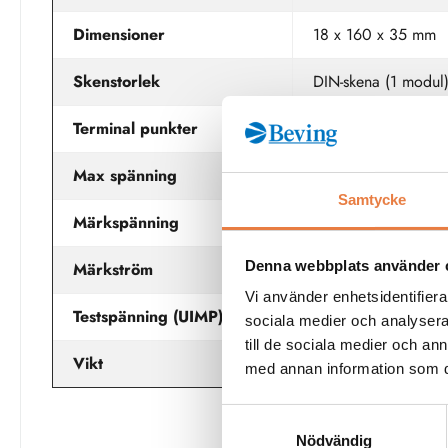
Dimensioner
18 x 160 x 35 mm
Skenstorlek
DIN-skena (1 modul
Terminal punkter
Ledare AWG 14 (2,
Max spänning
800 V AC isolation
Samtycke
Märkspänning
690 V AC (IEC), 6
Denna webbplats använder 
Märkström
16 A
Vi använder enhetsidentifierar
Testspänning (UIMP)
6 kV
sociala medier och analysera 
till de sociala medier och a
Vikt
60 g
med annan information som du 
Samtyckesval
Nödvändig