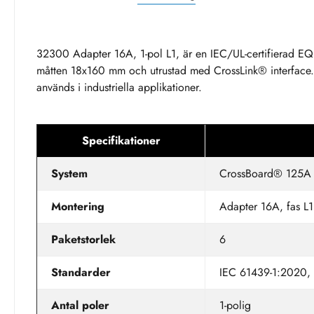
32300 Adapter 16A, 1-pol L1, är en IEC/UL-certifierad 
måtten 18x160 mm och utrustad med CrossLink® interface. P
används i industriella applikationer.
Specifikationer
System
CrossBoard® 125A
Montering
Adapter 16A, fas L1
Paketstorlek
6
Standarder
IEC 61439-1:2020,
Antal poler
1-polig