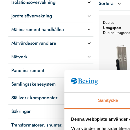
Isolationsövervakning
applikationer
Sortera
Vind & För
Jordfelsövervakning
panelkylning
Duelco
Medico
: Ku
Uttagspost
Mätinstrument handhållna
Kontor & Ins
Duelco uttagspos
kontorslösnin
Mätvärdesomvandlare
Nätverk
Panelinstrument
Samlingsskenesystem
Ställverk komponenter
Samtycke
Uttagsposter i m
Säkringar
säkerhet, enkel i
smidigt utbytbara
Denna webbplats använder 
5 230 kr
Transformatorer, shuntar, sensorer
Vi använder enhetsidentifierar