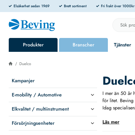
Elsäkerhet sedan 1969
Brett sortiment
Fri frakt över 1000k
Produkter
Branscher
Tjänster
Duelco
Duelc
Kampanjer
I mer än 50 år h
E-mobility / Automotive
för litet. Bevin
Idag specialise
Elkvalitet / multiinstrument
Industri
: St
Läs mer
kapslingar, 
Försörjningsenheter
Kabiner och t