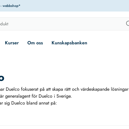
r - webbshop*
Kurser
Om oss
Kunskapsbanken
o
ar Duelco fokuserat på att skapa rätt och värdeskapande lösningar t
g är generalagent för Duelco i Sverige.
rar sig Duelco bland annat på:
andard- eller kundanpassade produkter och lösningar inom områden
kopparlösningar, korrosionsskydd, brytare och sensorer, verktyg oc
ekniska hus, standard- eller kundanpassade lösningar för telekomind