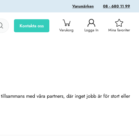
Varumärken
08 - 680 11 99
Kontakta oss
Varukorg
Logga In
Mina favoriter
illsammans med våra partners, där inget jobb är för stort eller
 som kabelstegar, kabelgenomföringar, panelkylning,
h bearbetningsmaskiner, maskinsäkerhet och mer. Bostäder:
ustrin, fiberbredband för energibolag, industriella