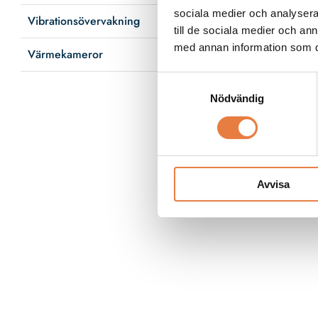
Tillgänglig onl
sociala medier och analysera 
Vibrationsövervakning
till de sociala medier och a
med annan information som du 
Värmekameror
Samtyckesval
Nödvändig
Avvisa