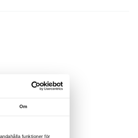
gar inom områden som kabeldragning, säkerhetsprodukter,
t.ex. installationskanaler, golvboxar, pelare och stativ,
Om
andahålla funktioner för