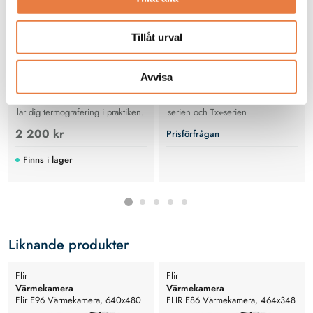
Tillåt urval
Avvisa
Lättläst bok på svenska om hur du
29mm Lins (14°) För nya Exx-
lär dig termografering i praktiken.
serien och Txx-serien
2 200 kr
Prisförfrågan
Finns i lager
Liknande produkter
Flir
Flir
Värmekamera
Värmekamera
Flir E96 Värmekamera, 640x480
FLIR E86 Värmekamera, 464x348
pixlar, -20°C till +1500°C
pixlar, -20°C till +1500°C