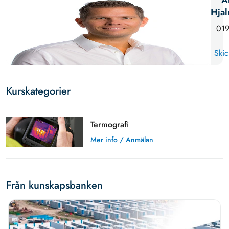
A
Hja
019
Skic
Kurskategorier
Termografi
Mer info / Anmälan
Från kunskapsbanken