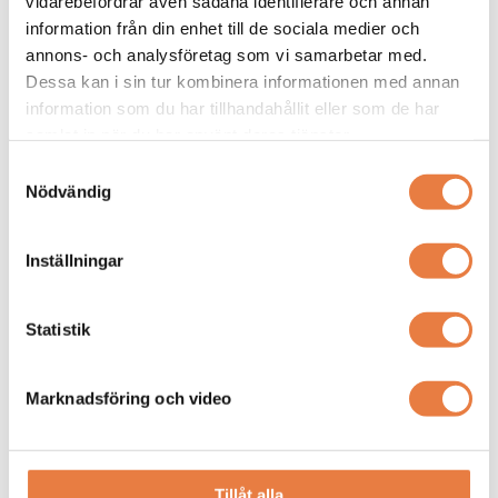
vidarebefordrar även sådana identifierare och annan
information från din enhet till de sociala medier och
annons- och analysföretag som vi samarbetar med.
Dessa kan i sin tur kombinera informationen med annan
Vilken värmekamera är rätt för mig?
information som du har tillhandahållit eller som de har
samlat in när du har använt deras tjänster.
Vi hjälper dig hitta rätt värmekamera, oavsett prisklass har
vi en kamera för dig.
Samtyckesval
Nödvändig
Inställningar
Relaterade produkter
Statistik
Beving
Flir
Utbildningsmaterial
Lins
Bok Praktisk Termografi
FLIR 14° Lins Exx T5xx T8xx
Marknadsföring och video
Tillåt alla