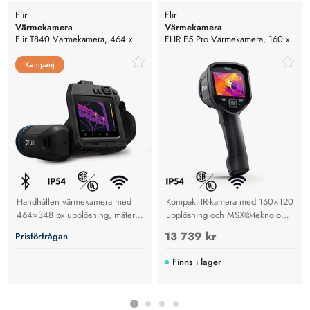
Flir
Flir
Värmekamera
Värmekamera
Flir T840 Värmekamera, 464 x
FLIR E5 Pro Värmekamera, 160 x
348 pixlar, -20°C till +1500°C
120 pixlar, -20°C till +400°C
Kampanj
Kampanj
Handhållen värmekamera med
Kompakt IR-kamera med 160×120
464×348 px upplösning, mäter
upplösning och MSX®-teknologi.
-20°C till +1500°C med hög
Mäter -20°C till +400°C för
13 739 kr
Prisförfrågan
precision och ergonomisk design.
byggnadsdiagnostik, HVAC och
elektriska inspektioner.
Finns i lager