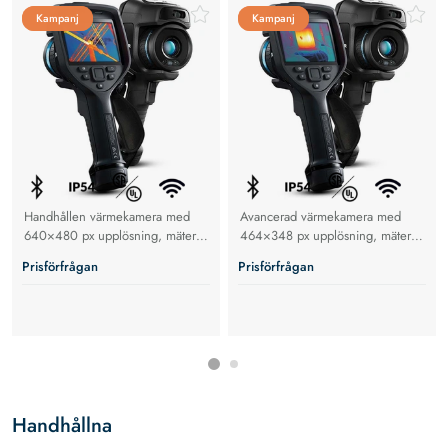
Kampanj
Kampanj
Kampanj
Kampanj
Handhållen värmekamera med
Avancerad värmekamera med
640×480 px upplösning, mäter
464×348 px upplösning, mäter
-20°C till +1500°C med
-20°C till +1500°C med
Prisförfrågan
Prisförfrågan
UltraMax®, MSX® och
UltraMax®, MSX® och
FlexView™-lins.
FlexView™-lins.
Handhållna