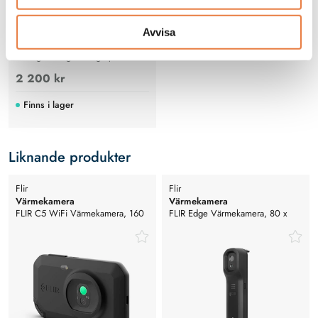
Avvisa
Lättläst bok på svenska om hur du
lär dig termografering i praktiken.
2 200 kr
Finns i lager
Liknande produkter
Flir
Flir
Värmekamera
Värmekamera
FLIR C5 WiFi Värmekamera, 160
FLIR Edge Värmekamera, 80 x
x 120 pixlar, -20°C till +400°C
60, -20°C till +120°C, för
IOS/And.