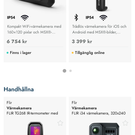
Kompakt WiFi-värmekamera med
Trådlös värmekamera för iOS och
160×120 pixlar och MSX®-
Android med MSX®-bilder,
teknologi. Mäter -20°C till
molnlagring och enkel inspektion
6 754 kr
3 399 kr
+400°C, perfekt för
av svåråtkomliga områden.
byggnadsdiagnostik, HVAC, VVS
Finns i lager
Tillgänglig online
och elektriska inspektioner.
Handhållna
Flir
Flir
Värmekamera
Värmekamera
FLIR TG268 IR-termometer med
FLIR i34 värmekamera, 320x240
typ K-ingång, -25°C till 400°C
pixlar