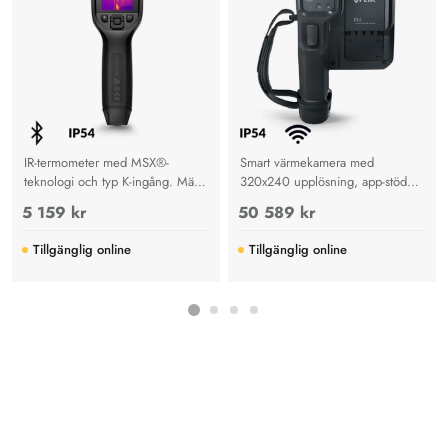
IR-termometer med MSX®-
Smart värmekamera med
teknologi och typ K-ingång. Mäter
320x240 upplösning, app-stöd
-25°C till +400°C, perfekt för
och molnintegration för effektiva
5 159 kr
50 589 kr
byggnadsdiagnostik, HVAC, el
inspektioner och underhåll.
och industriella inspektioner.
Tillgänglig online
Tillgänglig online