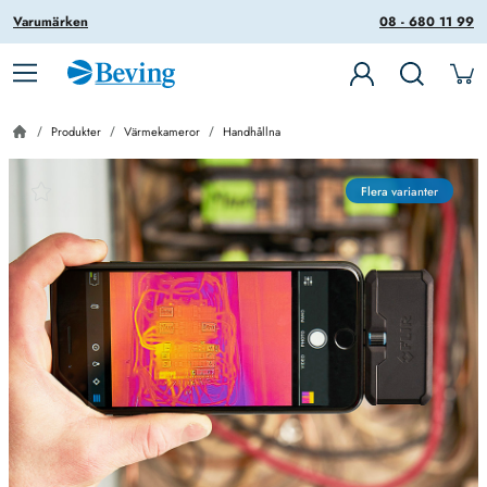
Varumärken
08 - 680 11 99
Produkter
Värmekameror
Handhållna
Flera varianter