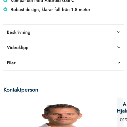
Kompatibel med Android USB-C
Robust design, klarar fall från 1,8 meter
Beskrivning
Videoklipp
Filer
Kontaktperson
A
Hja
019