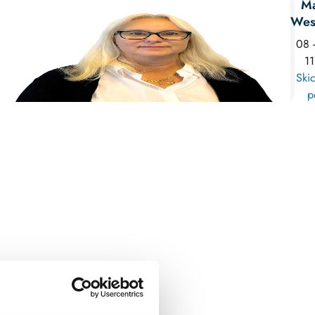
Ma
Wes
08 
11
Skic
p