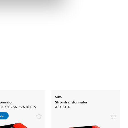
MBS
formator
Strömtransformator
.3 750/5A 5VA Kl.0,5
ASK 81.4
nter
nter