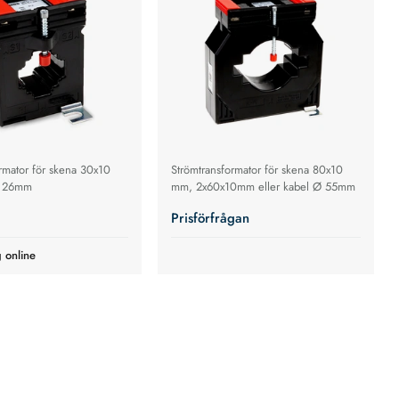
rmator för skena 30x10
Strömtransformator för skena 80x10
Ø 26mm
mm, 2x60x10mm eller kabel Ø 55mm
Prisförfrågan
g online