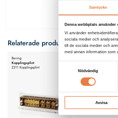
Samtycke
Denna webbplats använder 
Vi använder enhetsidentifierar
sociala medier och analysera 
Relaterade produkter
till de sociala medier och a
med annan information som du 
Beving
Kopplingsplint
Samtyckesval
Z211 Kopplingsplint
Nödvändig
Avvisa