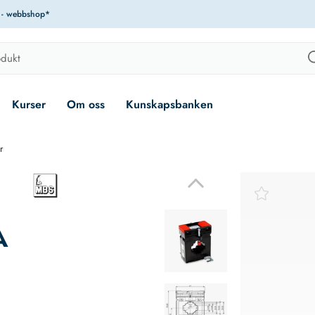
r - webbshop*
Kurser
Om oss
Kunskapsbanken
r
A