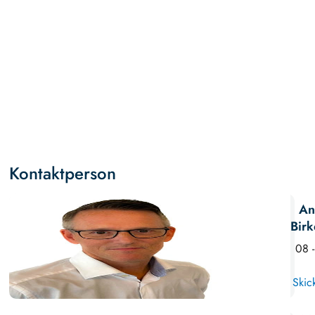
Kontaktperson
An
Birk
08 
Skic