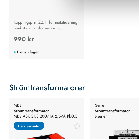
Kopplingsplint Z2.11 för mätutrustning
med strömtransformatorer i
lågspänningsnät
990 kr
Finns i lager
Strömtransformatorer
MBS
Garre
Strömtransformator
Strömtransformator
MBS ASK 31.3 200/1A 2,5VA Kl.0,5
L-serien
Flera varianter
Flera varianter