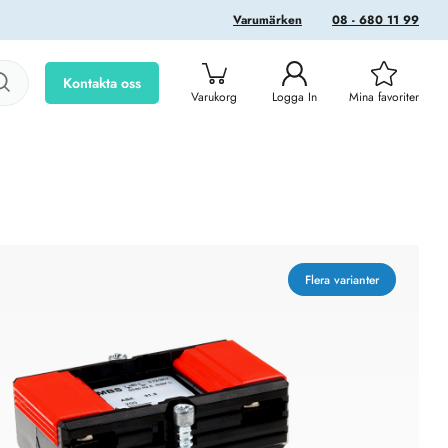
Varumärken
08 - 680 11 99
Kontakta oss
Varukorg
Logga In
Mina favoriter
Flera varianter