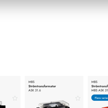
MBS
MBS
Strömtransformator
Strömtrans
ASK 31.6
MBS ASK 31
Flera varia
Flera varia