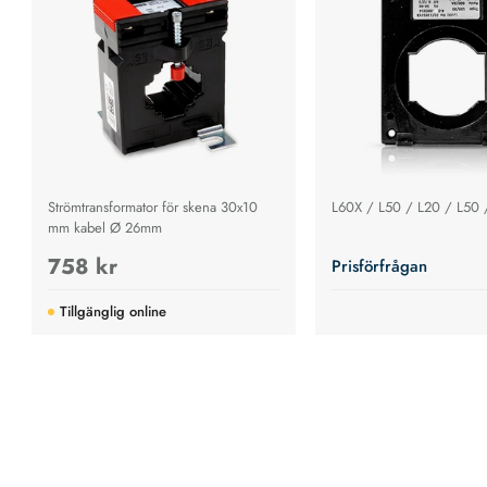
Strömtransformator för skena 30x10
L60X / L50 / L20 / L50 
mm kabel Ø 26mm
758 kr
Prisförfrågan
Tillgänglig online