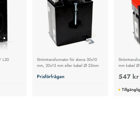
/ L30
Strömtransformator för skena 30x10
Strömtransfo
mm, 20x13 mm eller kabel Ø 23mm
mm kabel 
547 kr
Prisförfrågan
Tillgängli