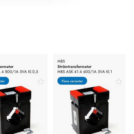
MBS
formator
Strömtransformator
.4 800/1A 5VA Kl.0,5
MBS ASK 41.4 600/1A 5VA Kl.1
nter
nter
Flera varianter
Flera varianter