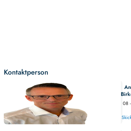
Kontaktperson
An
Birk
08 
Skic