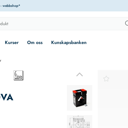
r - webbshop*
Kurser
Om oss
Kunskapsbanken
r
0VA