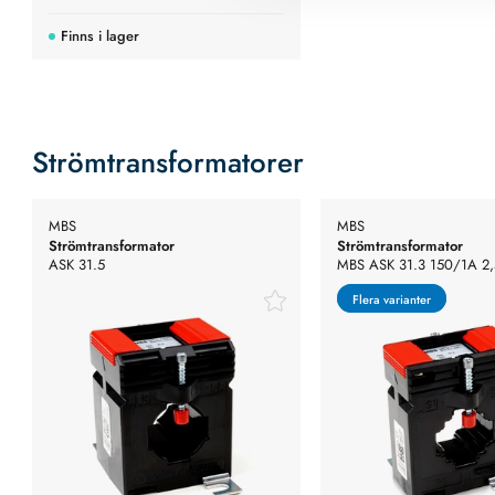
Finns i lager
Strömtransformatorer
MBS
MBS
Strömtransformator
Strömtransformator
ASK 31.5
MBS ASK 31.3 150/1A 2,
Flera varianter
Flera varianter