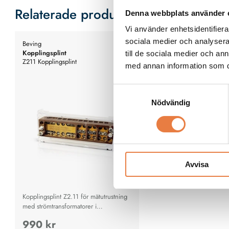
Relaterade produkter
Denna webbplats använder 
Vi använder enhetsidentifierar
sociala medier och analysera 
Beving
Kopplingsplint
till de sociala medier och a
Z211 Kopplingsplint
med annan information som du 
Samtyckesval
Nödvändig
Avvisa
Kopplingsplint Z2.11 för mätutrustning
med strömtransformatorer i
lågspänningsnät
990 kr