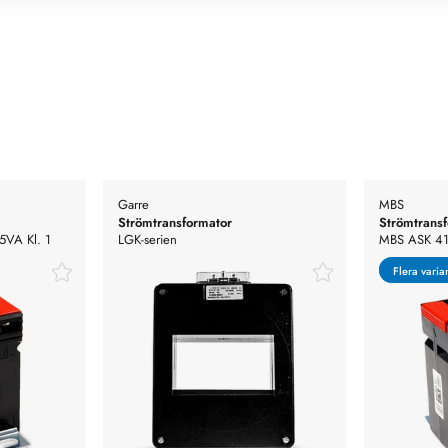
Garre
MBS
Strömtransformator
Strömtrans
5VA Kl. 1
LGK-serien
MBS ASK 41
Flera varia
Flera varia