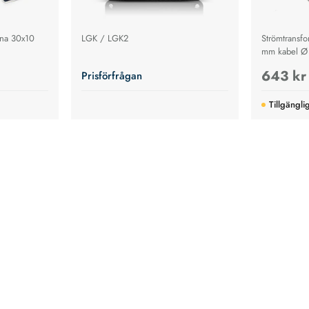
ena 30x10
LGK / LGK2
Strömtransfo
mm kabel 
643 kr
Prisförfrågan
Tillgängli