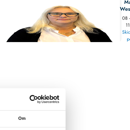
Ma
Wes
08 
11
Skic
p
Om