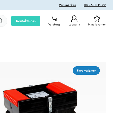
Varumärken
08 - 680 11 99
Kontakta oss
Varukorg
Logga In
Mina favoriter
Flera varianter