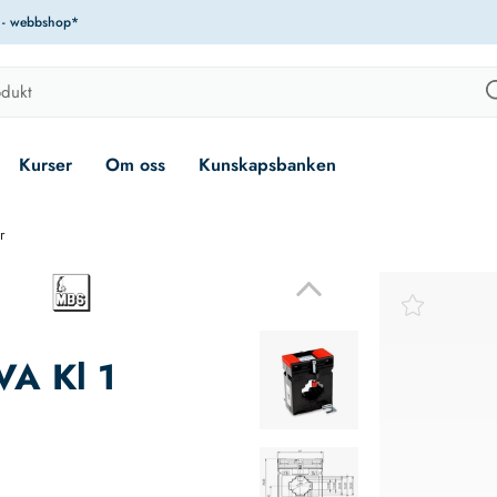
r - webbshop*
Kurser
Om oss
Kunskapsbanken
r
A Kl 1