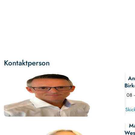
Kontaktperson
An
Birk
08 
Skic
Ma
Wes