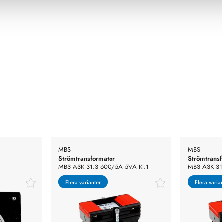
MBS
MBS
Strömtransformator
Strömtrans
MBS ASK 31.3 600/5A 5VA Kl.1
MBS ASK 31
Flera varianter
Flera varianter
Flera varia
Flera varia