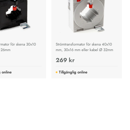
rmator för skena 30x10
Strömtransformator för skena 40x10
Ø 26mm
mm, 30x16 mm eller kabel Ø 32mm
269 kr
g online
Tillgänglig online