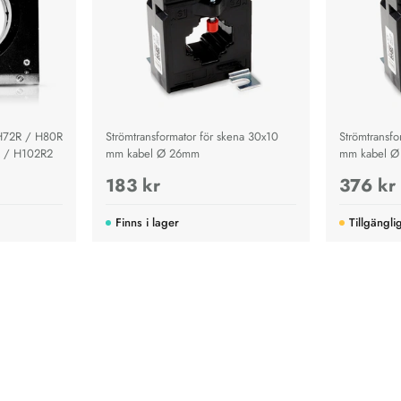
H72R / H80R
Strömtransformator för skena 30x10
Strömtransfo
R / H102R2
mm kabel Ø 26mm
mm kabel 
183 kr
376 kr
Finns i lager
Tillgängli