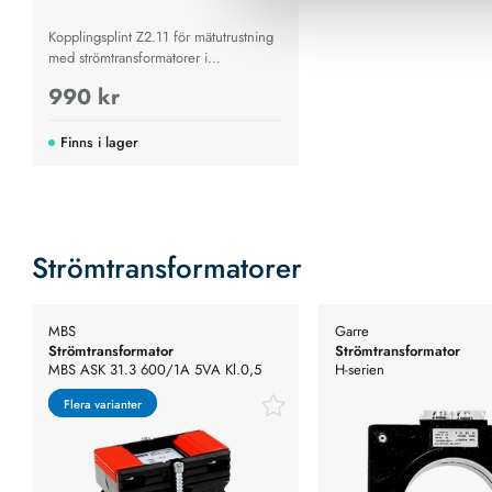
Kopplingsplint Z2.11 för mätutrustning
med strömtransformatorer i
lågspänningsnät
990 kr
Finns i lager
Strömtransformatorer
MBS
Garre
Strömtransformator
Strömtransformator
MBS ASK 31.3 600/1A 5VA Kl.0,5
H-serien
Flera varianter
Flera varianter