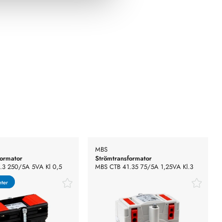
MBS
formator
Strömtransformator
.3 250/5A 5VA Kl 0,5
MBS CTB 41.35 75/5A 1,25VA Kl.3
nter
nter