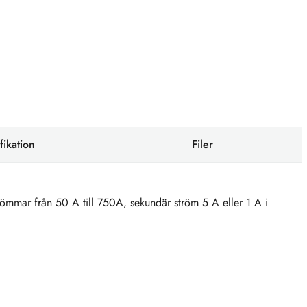
fikation
Filer
römmar från 50 A till 750A, sekundär ström 5 A eller 1 A i