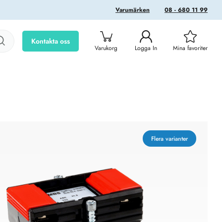
Varumärken
08 - 680 11 99
Kontakta oss
Varukorg
Logga In
Mina favoriter
Flera varianter