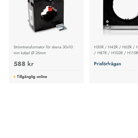
Strömtransformator för skena 30x10
H30R / H42R / H62R / 
mm kabel Ø 26mm
/ H87R / H102R / H115
588 kr
Prisförfrågan
Tillgänglig online