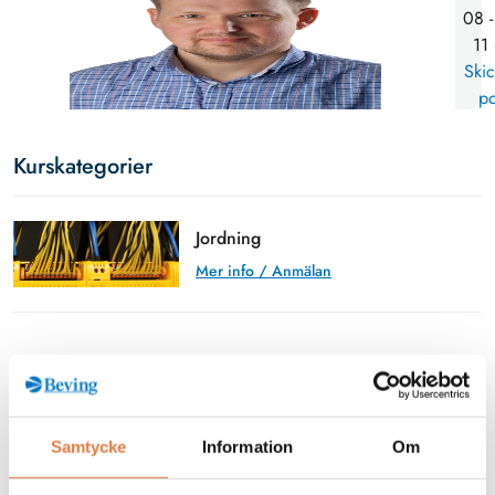
08 -
11
Skic
po
Kurskategorier
Jordning
Mer info / Anmälan
Från kunskapsbanken
Samtycke
Information
Om