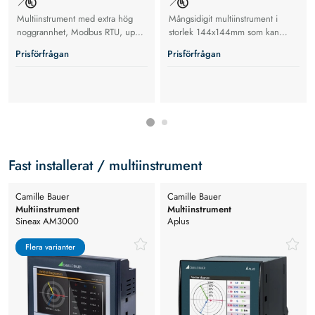
Multiinstrument med extra hög
Mångsidigit multiinstrument i
noggrannhet, Modbus RTU, upp
storlek 144x144mm som kan
till 690 V
användas i både 1-fas och 3-fas
Prisförfrågan
Prisförfrågan
system med direktmätning upp till
690V med CATIII.
Fast installerat / multiinstrument
Camille Bauer
Camille Bauer
Multiinstrument
Multiinstrument
Sineax AM3000
Aplus
Flera varianter
Flera varianter