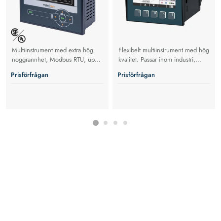
Multiinstrument med extra hög
Flexibelt multiinstrument med hög
noggrannhet, Modbus RTU, upp
kvalitet. Passar inom industri,
till 690 V
automation och
Prisförfrågan
Prisförfrågan
fastighetsapplikationer upp till
690V AC. Passar för att mäta i
FCR och FFR applikationer.