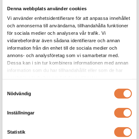
Denna webbplats använder cookies
Vi använder enhetsidentifierare för att anpassa innehållet
och annonserna till användarna, tillhandahålla funktioner
för sociala medier och analysera vår trafik. Vi
Skillnaden mellan isolerat och direktjordat nät
vidarebefordrar även sådana identifierare och annan
Vi reder ut skillnaderna mellan direktjordat nät (oftast TN
information från din enhet till de sociala medier och
/ TN-S nät) och isolerat nät (IT-nät)
annons- och analysföretag som vi samarbetar med.
Dessa kan i sin tur kombinera informationen med annan
information som du har tillhandahållit eller som de har
samlat in när du har använt deras tjänster.
Samtyckesval
Nödvändig
Inställningar
Statistik