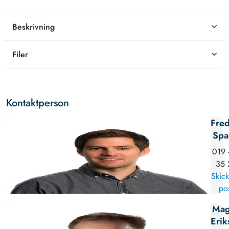
Beskrivning
Filer
Kontaktperson
Fred
Spa
019 
35 
Skick
po
Mag
Erik