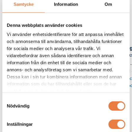
Samtycke
Information
Om
Beskrivning
Denna webbplats använder cookies
Vi använder enhetsidentifierare för att anpassa innehållet
Kontaktperson
och annonserna till användarna, tillhandahålla funktioner
Mag
för sociala medier och analysera vår trafik. Vi
Erik
vidarebefordrar även sådana identifierare och annan
information från din enhet till de sociala medier och
08 -
annons- och analysföretag som vi samarbetar med.
11
Dessa kan i sin tur kombinera informationen med annan
Skic
information som du har tillhandahållit eller som de har
po
samlat in när du har använt deras tjänster.
Samtyckesval
Övrigt / tillbehör, portabelt
Nödvändig
Extech
Gossen Metrawatt
Ljudnivåmätare
Säkringsökare
Inställningar
EXTECH 407760 - USB-
Gossen Metrawatt Metrafuse FD
ljudnivådatalogger
PRO Säkringssökare