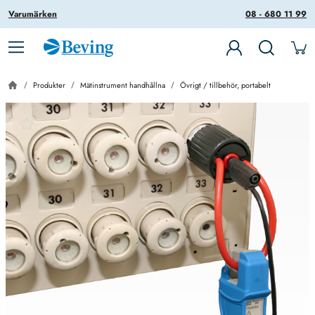
Varumärken
08 - 680 11 99
Produkter
Mätinstrument handhållna
Övrigt / tillbehör, portabelt