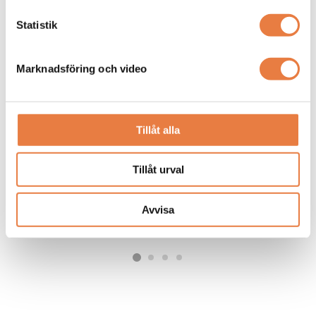
Statistik
Marknadsföring och video
Tillåt alla
USB-datalogger för ljudnivå med
Praktiskt testinstrument som
30–130dB mätområde, ±1,4dB
snabbt identifierar säkringar och
Tillåt urval
noggrannhet, A/C-viktning,
dvärgbrytare med tydlig LED- och
2 904 kr
2 464 kr
realtidsklocka och lagring av upp
ljudsignal, även över långa
till 129 920 mätpunkter.
kabeldragningar.
Avvisa
Tillgänglig online
Tillgänglig online