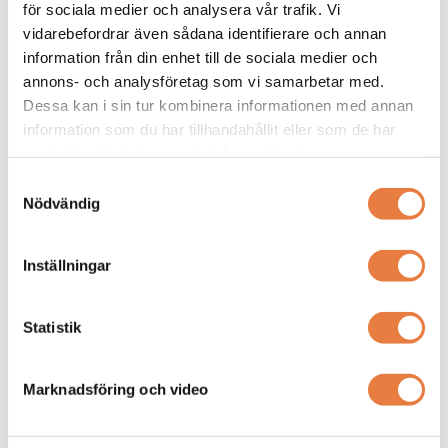
för sociala medier och analysera vår trafik. Vi
vidarebefordrar även sådana identifierare och annan
Strömtransformatorer
information från din enhet till de sociala medier och
annons- och analysföretag som vi samarbetar med.
MBS
MBS
Strömtransformator
Strömtransformator
Dessa kan i sin tur kombinera informationen med annan
MBS ASK 31.3 150/1A 2,5VA Kl.
ASK 31.6
information som du har tillhandahållit eller som de har
1
samlat in när du har använt deras tjänster.
Flera varianter
Flera varianter
Samtyckesval
Nödvändig
Inställningar
Statistik
Strömtransformator för skena
Strömtransformator för skena
30x10 mm kabel Ø 26mm
30x10 mm, 20x13 mm eller kabel
Marknadsföring och video
Ø 23mm
227 kr
Prisförfrågan
Tillgänglig online