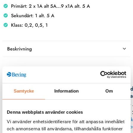
Primärt: 2 x 1A alt 5A...9 x1A alt. 5 A
Sekundärt: 1 alt. 5 A
Klass: 0,2, 0,5, 1
Beskrivning
Kontaktperson
Fred
Samtycke
Information
Om
Spa
019 
35 
Denna webbplats använder cookies
Skick
Vi använder enhetsidentifierare för att anpassa innehållet
po
och annonserna till användarna, tillhandahålla funktioner