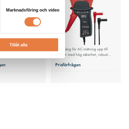
Marknadsföring och video
Tillåt alla
ömtång för AC-mätning
Strömtång för AC-mätning upp till
ed hög noggrannhet,
1000A med hög säkerhet, robust
ensområde och
kläm-on design och låg felmarginal.
gan
Prisförfrågan
t med kraftanalysatorer.