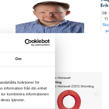
Erik
08 -
11
Skic
po
Om
Gossen Metrawatt
Strömtång
andahålla funktioner för
ömtång TR2550B 0,1-100A
Gossen Metrawatt Z3512 Strömtång
n information från din enhet
 tur kombinera informationen
deras tjänster.