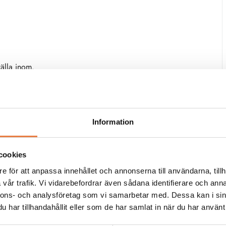
älla inom.
Information
cookies
Chauvin Arnoux
Dranetz
Strömprob
Strömtång
e för att anpassa innehållet och annonserna till användarna, tillh
ip 410
Chauvin Arnoux K2 Strömprob
Dranetz Str
vår trafik. Vi vidarebefordrar även sådana identifierare och anna
Ac/Dc
nnons- och analysföretag som vi samarbetar med. Dessa kan i sin
har tillhandahållit eller som de har samlat in när du har använt 