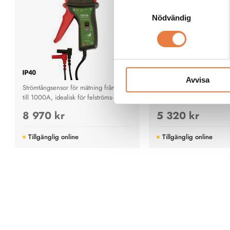
Samtyckesval
Nödvändig
Avvisa
Strömtångsensor för mätning från 1mA
Noggrann kontaktlös mätn
till 1000A, idealisk för felströms- och
AC/DC upp till 400 A m
starkströmsapplikationer med hög
auto-ranging och datahold
8 970 kr
5 320 kr
noggrannhet.
för elektriker.
Tillgänglig online
Tillgänglig online