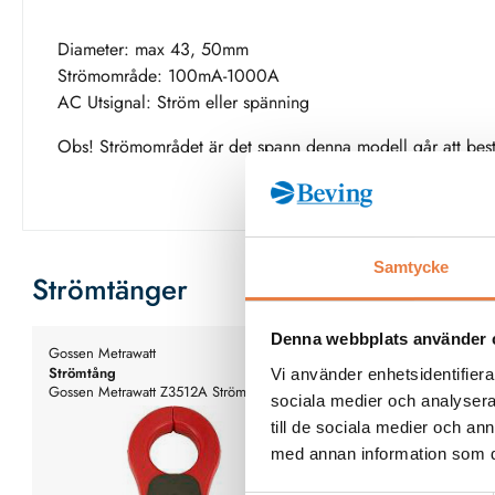
Diameter: max 43, 50mm
Strömområde: 100mA-1000A
AC Utsignal: Ström eller spänning
Obs! Strömområdet är det spann denna modell går att best
Samtycke
Strömtänger
Denna webbplats använder 
Gossen Metrawatt
Gossen Metrawatt
Strömtång
Strömtång
Vi använder enhetsidentifierar
Gossen Metrawatt Z3512A Strömtång
Gossen Metrawatt Metracl
sociala medier och analysera 
sensor 0...1/100/1000A
Strömtång, 0-40-400 A 
till de sociala medier och a
med annan information som du 