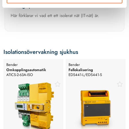
Övergripande information om IT-nät
Här förklarar vi vad ett ett isolerat nät (IT-nät) är.
Isolationsövervakning sjukhus
Bender
Bender
Omkopplingsautomatik
Fellokalisering
ATICS-2-63A-ISO
EDS441-L/EDS441-S