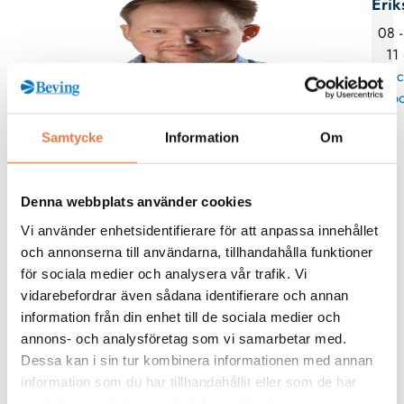
Erik
08 -
11
Skic
po
Samtycke
Information
Om
Kurskategorier
Denna webbplats använder cookies
Jordning
Vi använder enhetsidentifierare för att anpassa innehållet
Mer info / Anmälan
och annonserna till användarna, tillhandahålla funktioner
för sociala medier och analysera vår trafik. Vi
vidarebefordrar även sådana identifierare och annan
Från kunskapsbanken
information från din enhet till de sociala medier och
annons- och analysföretag som vi samarbetar med.
Dessa kan i sin tur kombinera informationen med annan
information som du har tillhandahållit eller som de har
samlat in när du har använt deras tjänster.