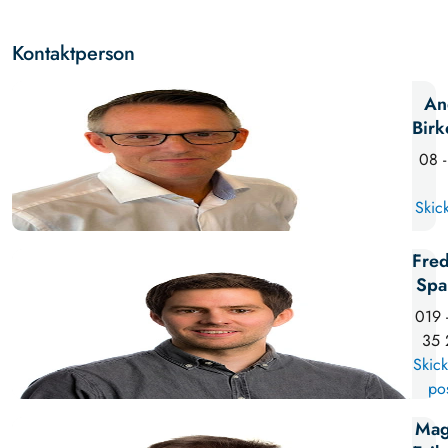
Kontaktperson
An
Birk
08 -
Skick
Fred
Spa
019 
35 
Skick
po
Mag