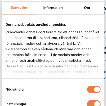
Mag
Samtycke
Information
Om
Erik
08 -
Denna webbplats använder cookies
11
Skic
Vi använder enhetsidentifierare för att anpassa innehållet
po
och annonserna till användarna, tillhandahålla funktioner
för sociala medier och analysera vår trafik. Vi
Ma
vidarebefordrar även sådana identifierare och annan
Wes
information från din enhet till de sociala medier och
08 
annons- och analysföretag som vi samarbetar med.
11
Dessa kan i sin tur kombinera informationen med annan
Skic
information som du har tillhandahållit eller som de har
p
samlat in när du har använt deras tjänster.
Samtyckesval
Nödvändig
Strömtänger
Universal Technic
Universal Technic
Inställningar