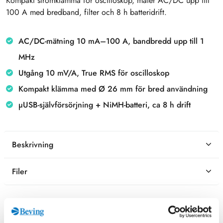
Kompakt strömklämma för oscilloskop, mäter AC/DC upp till
100 A med bredband, filter och 8 h batteridrift.
AC/DC-mätning 10 mA–100 A, bandbredd upp till 1
MHz
Utgång 10 mV/A, True RMS för oscilloskop
Kompakt klämma med Ø 26 mm för bred användning
µUSB-självförsörjning + NiMH-batteri, ca 8 h drift
Beskrivning
Filer
Kontaktperson