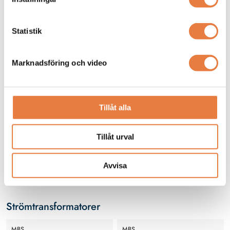
Z211 Kopplingsplint
Statistik
Marknadsföring och video
Tillåt alla
Kopplingsplint Z2.11 för
mätutrustning med
Tillåt urval
strömtransformatorer i
990 kr
lågspänningsnät
Avvisa
Finns i lager
Strömtransformatorer
MBS
MBS