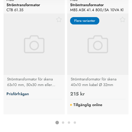
Strömtransformator
Strömtransformator
CTB 61.35
MBS ASK 41.4 800/5A 10VA Kl
1
Flera varianter
Flera varianter
Strömtransformator för skena
Strömtransformator för skena
63x10 mm, 50x30 mm eller
40x10 mm kabel Ø 32mm
kabel Ø 44mm
215 kr
Prisförfrågan
Tillgänglig online