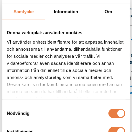
An
Samtycke
Information
Om
Birk
08 -
Denna webbplats använder cookies
Skick
Vi använder enhetsidentifierare för att anpassa innehållet
och annonserna till användarna, tillhandahålla funktioner
Ma
för sociala medier och analysera vår trafik. Vi
Wes
vidarebefordrar även sådana identifierare och annan
information från din enhet till de sociala medier och
08 
annons- och analysföretag som vi samarbetar med.
11
Dessa kan i sin tur kombinera informationen med annan
Skic
information som du har tillhandahållit eller som de har
p
samlat in när du har använt deras tjänster.
Samtyckesval
Relaterade produkter
Nödvändig
Beving
Kopplingsplint
Inställningar