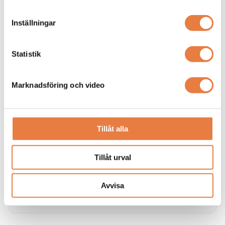
Skillnaden mellan isolerat och direktjordat nät
Vi reder ut skillnaderna mellan direktjordat nät (oftast TN
Inställningar
/ TN-S nät) och isolerat nät (IT-nät)
Statistik
Marknadsföring och video
Tillåt alla
Tillåt urval
Övergripande information om IT-nät
Här förklarar vi vad ett ett isolerat nät (IT-nät) är.
Avvisa