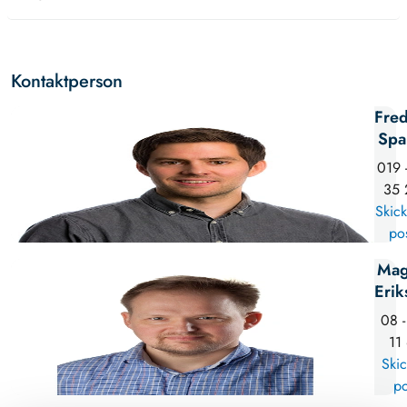
Kontaktperson
Fred
Spa
019 
35 
Skick
po
Mag
Erik
08 -
11
Skic
po