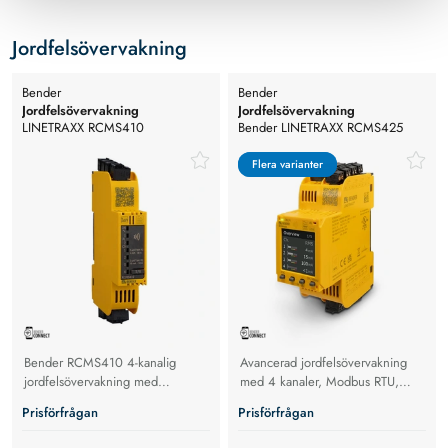
Jordfelsövervakning
Bender
Bender
Jordfelsövervakning
Jordfelsövervakning
LINETRAXX RCMS410
Bender LINETRAXX RCMS425
Jordfelsövervakning
Flera varianter
Flera varianter
Bender RCMS410 4-kanalig
Avancerad jordfelsövervakning
jordfelsövervakning med
med 4 kanaler, Modbus RTU,
Modbus. Uppfyller DIN EN IEC
NFC och övertonsanalys för säkra
Prisförfrågan
Prisförfrågan
62020-1
elsystem. TFT-display eller LED-
stapel.