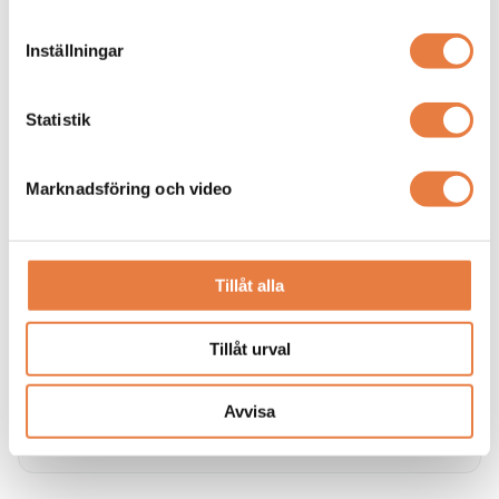
Skillnaden mellan isolerat och direktjordat nät
Vi reder ut skillnaderna mellan direktjordat nät (oftast TN
Inställningar
/ TN-S nät) och isolerat nät (IT-nät)
Statistik
Marknadsföring och video
Tillåt alla
Tillåt urval
Övergripande information om IT-nät
Här förklarar vi vad ett ett isolerat nät (IT-nät) är.
Avvisa