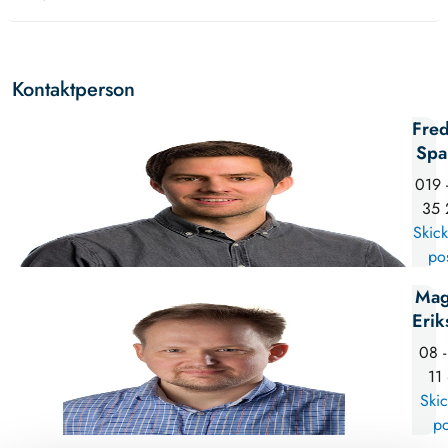
Kontaktperson
Fred
Spa
019 
35 
Skick
po
Mag
Erik
08 -
11
Skic
po