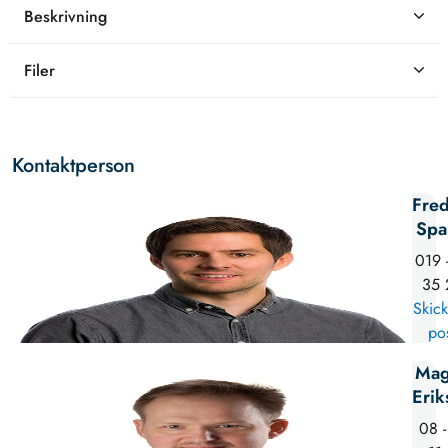
Beskrivning
Filer
Kontaktperson
Fred
Spa
019 
35 
Skick
po
Mag
Erik
08 -