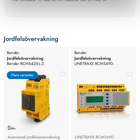
Jordfelsövervakning
Bender
Bender
Jordfelsövervakning
Jordfelsövervakning
Bender RCMS425-L-2
LINETRAXX RCMS490-
Jordfelsövervakning, Opt. B. trafo
D/RCMS490-L
typ A, B
Flera varianter
Flera varianter
Avancerad jordfelsövervakning
LINETRAXX RCMS490-