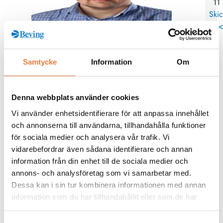
11
Skic
po
Kurskategorier
Samtycke
Information
Om
Jordning
Denna webbplats använder cookies
Mer info / Anmälan
Vi använder enhetsidentifierare för att anpassa innehållet
och annonserna till användarna, tillhandahålla funktioner
för sociala medier och analysera vår trafik. Vi
Från kunskapsbanken
vidarebefordrar även sådana identifierare och annan
information från din enhet till de sociala medier och
annons- och analysföretag som vi samarbetar med.
Dessa kan i sin tur kombinera informationen med annan
information som du har tillhandahållit eller som de har
samlat in när du har använt deras tjänster.