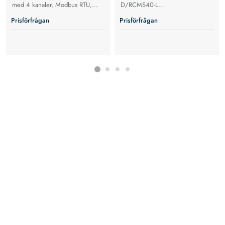
med 4 kanaler, Modbus RTU,
D/RCMS40-L
NFC och AC/DC-känslig mätning
Jordfelsövervakning med
Prisförfrågan
Prisförfrågan
och utvärdering av värden
individuella larm