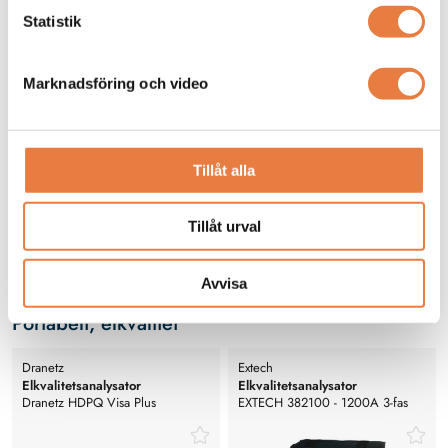
Statistik
Marknadsföring och video
Avancerad portabel
Tillåt alla
elkvalitetsanalysator med
transientfångst, harmonikmätning
Prisförfrågan
och fullständig energilogging.
Tillåt urval
Avvisa
Portabelt, elkvalitet
Dranetz
Extech
Elkvalitetsanalysator
Elkvalitetsanalysator
Dranetz HDPQ Visa Plus
EXTECH 382100 - 1200A 3-fas
Elkvalitetsanalysator
effektanalysator och datalogger