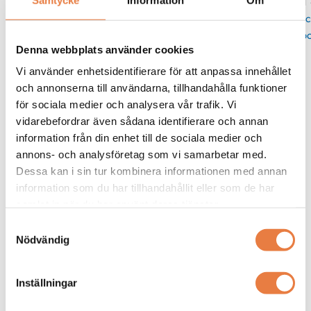
11
Skic
po
Denna webbplats använder cookies
Vi använder enhetsidentifierare för att anpassa innehållet
Kurskategorier
och annonserna till användarna, tillhandahålla funktioner
för sociala medier och analysera vår trafik. Vi
Elkvalitet
vidarebefordrar även sådana identifierare och annan
information från din enhet till de sociala medier och
Mer info / Anmälan
annons- och analysföretag som vi samarbetar med.
Dessa kan i sin tur kombinera informationen med annan
information som du har tillhandahållit eller som de har
Liknande produkter
samlat in när du har använt deras tjänster.
Samtyckesval
Dranetz
Nödvändig
Elkvalitetsanalysator
Dranetz HDPQ Xplorer Plus
Elkvalitetsanalysator
Inställningar