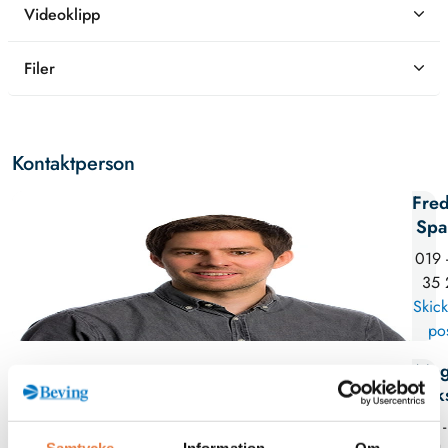
Videoklipp
Filer
Kontaktperson
Fred
Spa
019 
35 
Skick
po
Mag
Erik
08 -
Samtycke
Information
Om