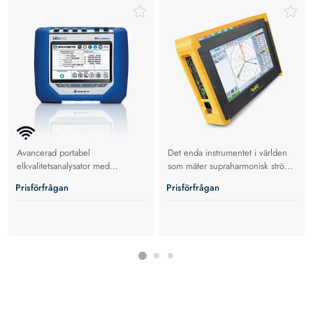
Elkvalitetsanalysator
Elkvalitetsanalysator
Avancerad portabel
Det enda instrumentet i världen
elkvalitetsanalysator med
som mäter supraharmonisk ström
transientfångst, harmonikmätning
och spänning upp till 500 khz
Prisförfrågan
Prisförfrågan
och fullständig energilogging.