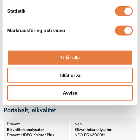
Statistik
Marknadsföring och video
Nätanalysator med IP65 hölje, 10
Kraftfull nätanalysator med IP65-
000 mätperioder, 8 differentiella
hölje. Har 8 differentiella
kanaler.
kanaler.
Tillåt alla
Prisförfrågan
Prisförfrågan
Tillåt urval
Avvisa
Portabelt, elkvalitet
Dranetz
Neo
Elkvalitetsanalysator
Elkvalitetsanalysator
Dranetz HDPQ Xplorer Plus
NEO PQA8000H