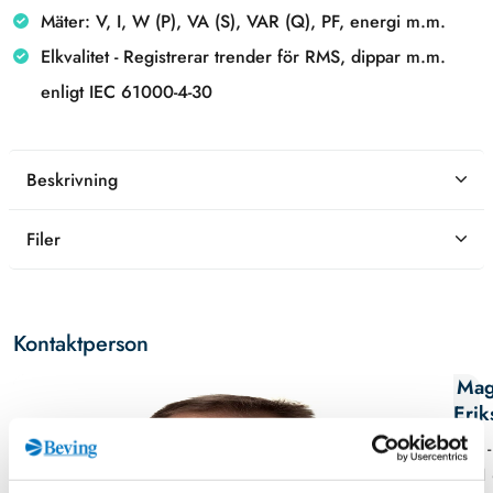
Mäter: V, I, W (P), VA (S), VAR (Q), PF, energi m.m.
Elkvalitet - Registrerar trender för RMS, dippar m.m.
enligt IEC 61000-4-30
Beskrivning
Filer
Kontaktperson
Mag
Erik
08 -
11