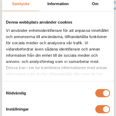
Skic
Samtycke
Information
Om
po
Denna webbplats använder cookies
Kurskategorier
Vi använder enhetsidentifierare för att anpassa innehållet
och annonserna till användarna, tillhandahålla funktioner
Elkvalitet
för sociala medier och analysera vår trafik. Vi
Mer info / Anmälan
vidarebefordrar även sådana identifierare och annan
information från din enhet till de sociala medier och
annons- och analysföretag som vi samarbetar med.
Dessa kan i sin tur kombinera informationen med annan
Liknande produkter
information som du har tillhandahållit eller som de har
samlat in när du har använt deras tjänster.
Dranetz
Dranetz
Nätanalysator
Nätanalysator
Samtyckesval
HDPQ Guide SP
HDPQ Visa SP
Nödvändig
Produkten har utgått
Produkten har utgått
Inställningar