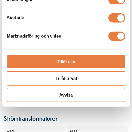
Z211 Kopplingsplint
Statistik
Marknadsföring och video
Tillåt alla
Kopplingsplint Z2.11 för
mätutrustning med
Tillåt urval
strömtransformatorer i
990 kr
lågspänningsnät
Avvisa
Finns i lager
Strömtransformatorer
MBS
MBS