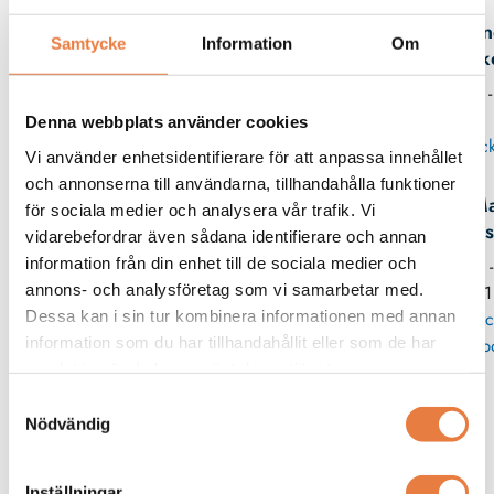
An
Samtycke
Information
Om
Birk
08 -
Denna webbplats använder cookies
Skick
Vi använder enhetsidentifierare för att anpassa innehållet
och annonserna till användarna, tillhandahålla funktioner
Ma
för sociala medier och analysera vår trafik. Vi
Wes
vidarebefordrar även sådana identifierare och annan
information från din enhet till de sociala medier och
08 
annons- och analysföretag som vi samarbetar med.
11
Dessa kan i sin tur kombinera informationen med annan
Skic
information som du har tillhandahållit eller som de har
p
samlat in när du har använt deras tjänster.
Samtyckesval
Relaterade produkter
Nödvändig
Beving
Kopplingsplint
Inställningar