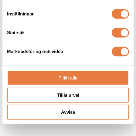
Skillnaden mellan isolerat och direktjordat nät
Vi reder ut skillnaderna mellan direktjordat nät (oftast TN
Inställningar
/ TN-S nät) och isolerat nät (IT-nät)
Statistik
Marknadsföring och video
Tillåt alla
Tillåt urval
Övergripande information om IT-nät
Här förklarar vi vad ett ett isolerat nät (IT-nät) är.
Avvisa