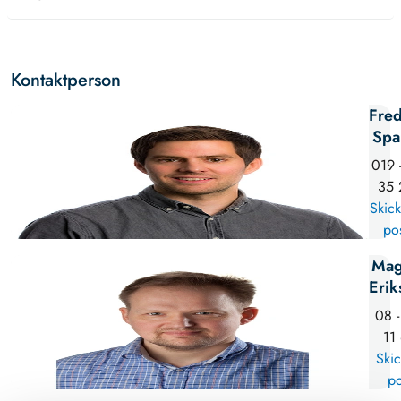
Kontaktperson
Fred
Spa
019 
35 
Skick
po
Mag
Erik
08 -
11
Skic
po