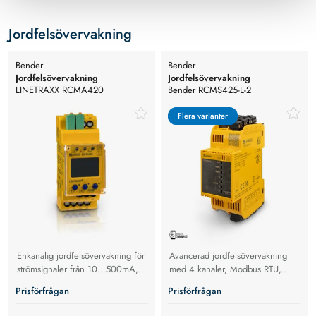
Jordfelsövervakning
Bender
Bender
Jordfelsövervakning
Jordfelsövervakning
LINETRAXX RCMA420
Bender RCMS425-L-2
Jordfelsövervakning, Opt. B. trafo
typ A, B
Flera varianter
Flera varianter
Enkanalig jordfelsövervakning för
Avancerad jordfelsövervakning
strömsignaler från 10...500mA,
med 4 kanaler, Modbus RTU,
0...2000Hz.
NFC och AC/DC-känslig mätning
Prisförfrågan
Prisförfrågan
och utvärdering av värden