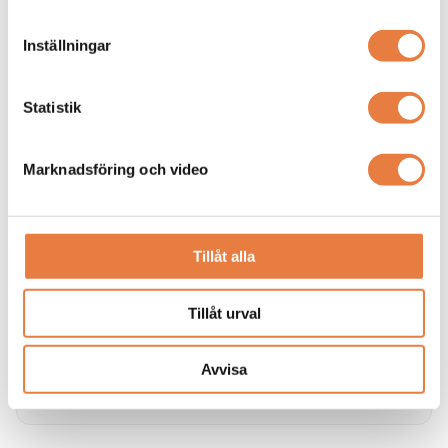
Skillnaden mellan isolerat och direktjordat nät
Vi reder ut skillnaderna mellan direktjordat nät (oftast TN
Inställningar
/ TN-S nät) och isolerat nät (IT-nät)
Statistik
Marknadsföring och video
Tillåt alla
Tillåt urval
Övergripande information om IT-nät
Här förklarar vi vad ett ett isolerat nät (IT-nät) är.
Avvisa