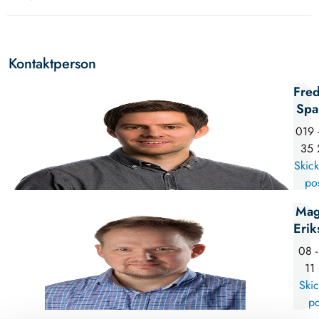
Kontaktperson
Fred
Spa
019 
35 
Skick
po
Mag
Erik
08 -
11
Skic
po