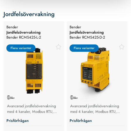
Jordfelsövervakning
Bender
Bender
Jordfelsövervakning
Jordfelsövervakning
Bender RCMS425-L-2
Bender RCMS425-D-2
Jordfelsövervakning, Opt. A. trafo
Jordfelsövervakning, Opt A. Trafo
typ A
typ A
Flera varianter
Flera varianter
Flera varianter
Flera varianter
Avancerad jordfelsövervakning
Avancerad jordfelsövervakning
med 4 kanaler, Modbus RTU,
med 4 kanaler, Modbus RTU,
NFC och övertonsanalys.
NFC och övertonsanalys för säkra
Prisförfrågan
Prisförfrågan
elsystem. Med TFT-display.