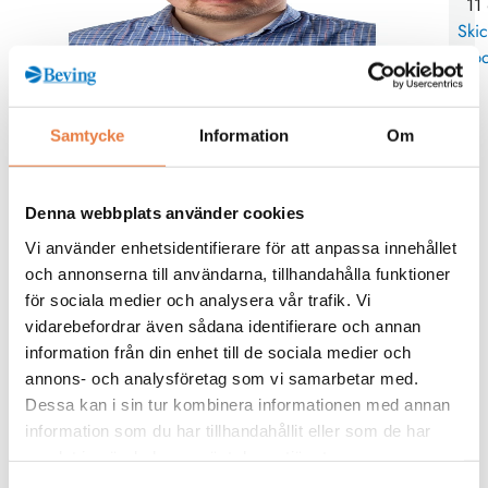
11
Skic
po
Kurskategorier
Samtycke
Information
Om
Jordning
Denna webbplats använder cookies
Mer info / Anmälan
Vi använder enhetsidentifierare för att anpassa innehållet
och annonserna till användarna, tillhandahålla funktioner
för sociala medier och analysera vår trafik. Vi
Från kunskapsbanken
vidarebefordrar även sådana identifierare och annan
information från din enhet till de sociala medier och
annons- och analysföretag som vi samarbetar med.
Dessa kan i sin tur kombinera informationen med annan
information som du har tillhandahållit eller som de har
samlat in när du har använt deras tjänster.