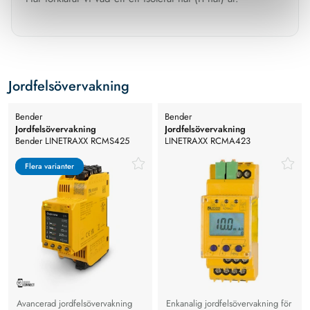
Jordfelsövervakning
Bender
Bender
Jordfelsövervakning
Jordfelsövervakning
Bender LINETRAXX RCMS425
LINETRAXX RCMA423
Jordfelsövervakning
Flera varianter
Flera varianter
Avancerad jordfelsövervakning
Enkanalig jordfelsövervakning för