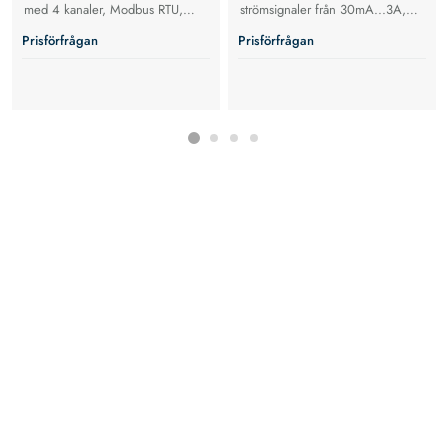
med 4 kanaler, Modbus RTU,
strömsignaler från 30mA...3A,
NFC och övertonsanalys för säkra
0...2000Hz.
Prisförfrågan
Prisförfrågan
elsystem. TFT-display eller LED-
stapel.