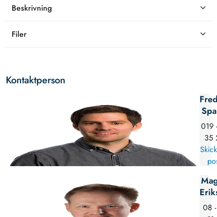
Beskrivning
Filer
Kontaktperson
Fred
Spa
019 
35 
Skick
po
Mag
Erik
08 -