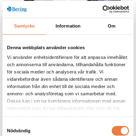
Samtycke
Information
Om
Denna webbplats använder cookies
Mångsidig isolationsförstärkare
Specialisten för ± 10 V och ± 20
Vi använder enhetsidentifierare för att anpassa innehållet
med 480 valbara kombinationer
mA. Med kalibrerat områdesval
och annonserna till användarna, tillhandahålla funktioner
av in och utsignaler med
och brett intervall av
4 316 kr
Prisförfrågan
för sociala medier och analysera vår trafik. Vi
universell matninsspänning
strömförsörjning.
vidarebefordrar även sådana identifierare och annan
Finns i lager
information från din enhet till de sociala medier och
annons- och analysföretag som vi samarbetar med.
Köp
Köp
Dessa kan i sin tur kombinera informationen med annan
information som du har tillhandahållit eller som de har
Bender
Bender
samlat in när du har använt deras tjänster.
Larmpanel
Isolationsvakt
COMTRAXX CP305-IO
ISO685-P
Samtyckesval
Nödvändig