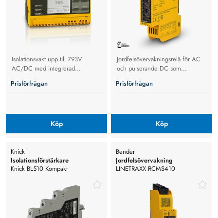
Isolationsvakt upp till 793V
Jordfelsövervakningsrelä för AC
AC/DC med integrerad
och pulserande DC som
webbserver, Modbus,
upptäcker jordfelsströmmar med
Prisförfrågan
Prisförfrågan
mätprofiler.
justerbara larmnivåer och
Modbus-stöd.
Köp
Köp
Knick
Bender
Isolationsförstärkare
Jordfelsövervakning
Knick BL510 Kompakt
LINETRAXX RCMS410
isolationsförstärkare för standard
processignaler