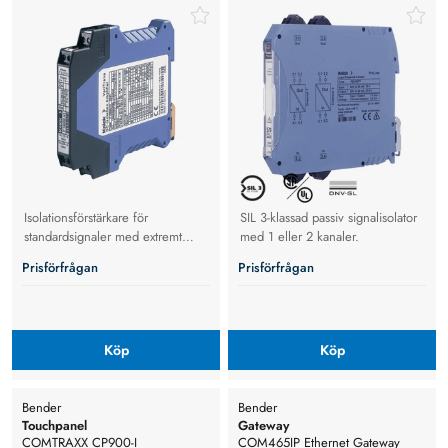
Isolationsförstärkare för
SIL 3-klassad passiv signalisolator
standardsignaler med extremt
med 1 eller 2 kanaler.
höga krav på snabbhet och
Prisförfrågan
Prisförfrågan
noggrannhet
Köp
Köp
Bender
Bender
Touchpanel
Gateway
COMTRAXX CP900-I
COM465IP Ethernet Gateway