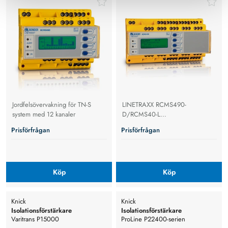
Jordfelsövervakning för TN-S
LINETRAXX RCMS490-
system med 12 kanaler
D/RCMS40-L
Jordfelsövervakning med
Prisförfrågan
Prisförfrågan
individuella larm
Köp
Köp
Knick
Knick
Isolationsförstärkare
Isolationsförstärkare
Varitrans P15000
ProLine P22400-serien