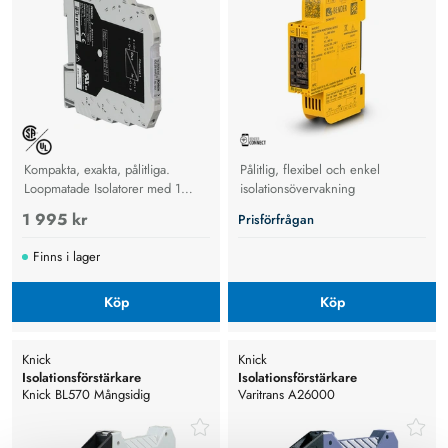
Kompakta, exakta, pålitliga.
Pålitlig, flexibel och enkel
Loopmatade Isolatorer med 1
isolationsövervakning
eller 2 kanaler
1 995 kr
Prisförfrågan
Finns i lager
Köp
Köp
Knick
Knick
Isolationsförstärkare
Isolationsförstärkare
Knick BL570 Mångsidig
Varitrans A26000
isolationsförstärkare, 480 valbara
in/utsignaler