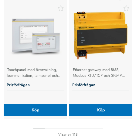
Touchpanel med övervakning,
Ethernet gateway med BMS,
kommunikation, larmpanel och
Modbus RTU/TCP och SNMP
systemöversikt
som ger full systemöversikt,
Prisförfrågan
Prisförfrågan
fjärråtkomst och flexibel
integration.
Köp
Köp
Visar
20
av
118