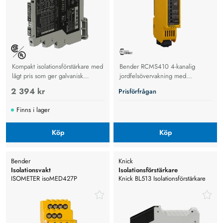
Kompakt isolationsförstärkare med
Bender RCMS410 4-kanalig
lågt pris som ger galvanisk
jordfelsövervakning med
isolation och signalomvandling.
Modbus. Uppfyller DIN EN IEC
2 394 kr
Prisförfrågan
62020-1
Finns i lager
Köp
Köp
Bender
Knick
Isolationsvakt
Isolationsförstärkare
ISOMETER isoMED427P
Knick BL513 Isolationsförstärkare
för standard processignaler