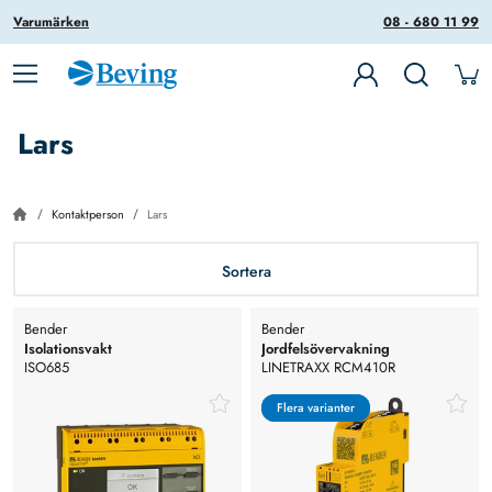
Varumärken
08 - 680 11 99
Lars
Kontaktperson
Lars
Sortera
Bender
Bender
Isolationsvakt
Jordfelsövervakning
ISO685
LINETRAXX RCM410R
Flera varianter
Flera varianter