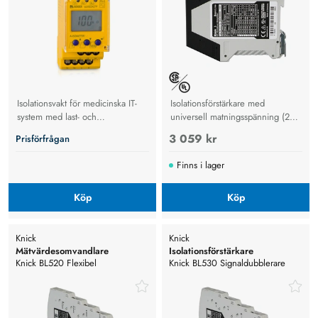
Isolationsvakt för medicinska IT-
Isolationsförstärkare med
system med last- och
universell matningsspänning (24
temperaturövervakning, snabb
V DC, 100-240 V), galvanisk
3 059 kr
Prisförfrågan
felsökning och hög
isolering och signalkonvertering
patientsäkerhet.
Finns i lager
Köp
Köp
Knick
Knick
Mätvärdesomvandlare
Isolationsförstärkare
Knick BL520 Flexibel
Knick BL530 Signaldubblerare
temperaturomvandlare,
med två galvaniskt isolerade
PT100/PT1000, Te Typ J & K
utgångar